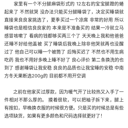
      家里有一个不分腿麻袋形式的 12左右的宝宝腿蹬的蜷
起来了 不然就哭 没办法只能买分腿睡袋了，决定买睡袋就
直接来良良家挑选了，夏季买过一个凉席 非常的好用 所以
睡袋也是相信良良家的 本来是不准备买的 结果一冷就立马
感冒咳嗽了 看病的钱都够买两三个了 天天晚上我和他爸爸
还睡不好给他盖被 买了睡袋后我晚上除非他哭就再也没醒
过了 他自己可以睡一个被筒了 后悔买迟了 不然也不用生病
吃药 我也不用好多晚上睡不好了 良心评价 第二条换洗的也
到了 感谢睡袋让我安稳 良良的品质也让我宝睡的安稳 中南
方冬天果断选200g的 目前都不用开空调
      之前在他家买过厚款，因为暖气开了比较热又入手了一
件相对不那么厚的。 摸着很软，可以把袖子拆下来，腿上
有按扣，早晚换衣服的时候很方便。只是买的时候总是有些
选项缺货，如果有更多颜色和尺码选择就更好了！