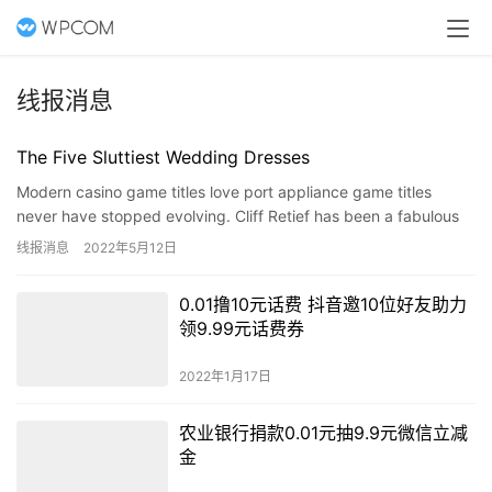
线报消息
The Five Sluttiest Wedding Dresses
Modern casino game titles love port appliance game titles
never have stopped evolving. Cliff Retief has been a fabulous
pro playing golf guitar player from Southwest Photography
线报消息
2022年5月12日
eq…
0.01撸10元话费 抖音邀10位好友助力
领9.99元话费券
2022年1月17日
农业银行捐款0.01元抽9.9元微信立减
金