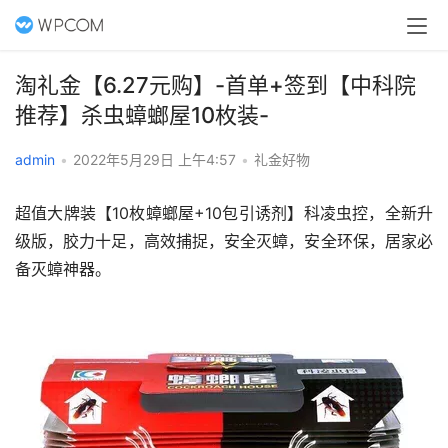
淘礼金【6.27元购】-首单+签到【中科院
推荐】杀虫蟑螂屋10枚装-
admin
•
2022年5月29日 上午4:57
•
礼金好物
超值大牌装【10枚蟑螂屋+10包引诱剂】科凌虫控，全新升
级版，胶力十足，高效捕捉，安全灭蟑，安全环保，居家必
备灭蟑神器。