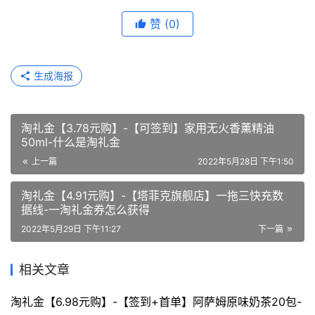
赞
(0)
生成海报
淘礼金【3.78元购】-【可签到】家用无火香薰精油
50ml-什么是淘礼金
上一篇
2022年5月28日 下午1:50
淘礼金【4.91元购】-【塔菲克旗舰店】一拖三快充数
据线-一淘礼金券怎么获得
2022年5月29日 下午11:27
下一篇
相关文章
淘礼金【6.98元购】-【签到+首单】阿萨姆原味奶茶20包-