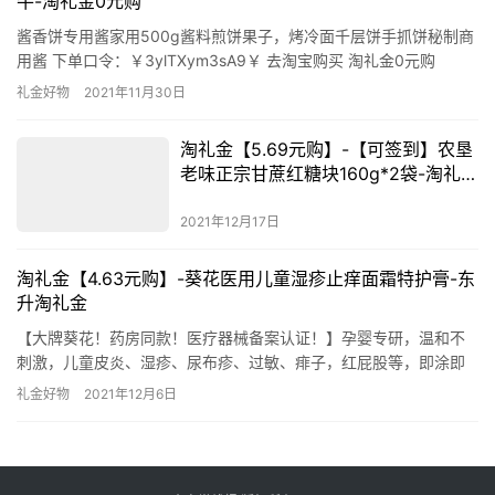
牛-淘礼金0元购
酱香饼专用酱家用500g酱料煎饼果子，烤冷面千层饼手抓饼秘制商
用酱 下单口令：￥3ylTXym3sA9￥ 去淘宝购买 淘礼金0元购
礼金好物
2021年11月30日
淘礼金【5.69元购】-【可签到】农垦
老味正宗甘蔗红糖块160g*2袋-淘礼金
在哪领取
2021年12月17日
淘礼金【4.63元购】-葵花医用儿童湿疹止痒面霜特护膏-东
升淘礼金
【大牌葵花！药房同款！医疗器械备案认证！】孕婴专研，温和不
刺激，儿童皮炎、湿疹、尿布疹、过敏、痱子，红屁股等，即涂即
见效！家里一定要必备一瓶！ 下单口令：￥BsG8XBIYCXU￥ 去淘
礼金好物
2021年12月6日
宝购买 东升淘礼金