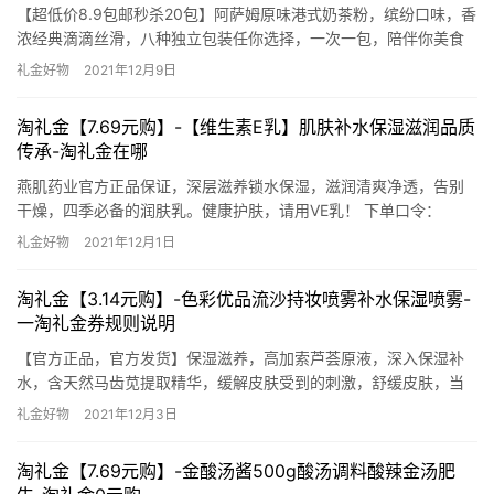
【超低价8.9包邮秒杀20包】阿萨姆原味港式奶茶粉，缤纷口味，香
浓经典滴滴丝滑，八种独立包装任你选择，一次一包，陪伴你美食
美客，零反式脂肪酸，好喝无负担，拒绝长胖，一起分享健康奶
礼金好物
2021年12月9日
茶。【赠运费险】 下单口令：￥W8JFXz6SsOj￥ 去淘宝购买
淘礼金【7.69元购】-【维生素E乳】肌肤补水保湿滋润品质
传承-淘礼金在哪
燕肌药业官方正品保证，深层滋养锁水保湿，滋润清爽净透，告别
干燥，四季必备的润肤乳。健康护肤，请用VE乳！ 下单口令：
￥dhxjXyrUwaO￥ 去淘宝购买 淘礼金在哪
礼金好物
2021年12月1日
淘礼金【3.14元购】-色彩优品流沙持妆喷雾补水保湿喷雾-
一淘礼金券规则说明
【官方正品，官方发货】保湿滋养，高加索芦荟原液，深入保湿补
水，含天然马齿苋提取精华，缓解皮肤受到的刺激，舒缓皮肤，当
之无愧的明星产品！ 下单口令：￥U9cnXB5Eh92￥ 去淘宝购买 一
礼金好物
2021年12月3日
淘礼金券规则说明
淘礼金【7.69元购】-金酸汤酱500g酸汤调料酸辣金汤肥