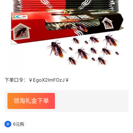
下单口令：
￥EgoX2lmFOzJ￥
领淘礼金下单
6元购