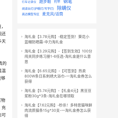
钢笔
跑步鞋
钓竿
行车记录仪
除螨仪
阅读台灯(护眼灯/写字灯)
麦克风/话筒
高达模型专区
间还
淘礼金【3.78元购】-稳定签到！葵花小
多天
蓝帽防晒霜-中力淘礼金
淘礼金【3.29元购】-【签到生效】100分
闯关同步练习册1-6任选-淘礼金是什么意
思
温温
淘礼金【6.65元购】-【可签到】热卖
800W条日系刺绣大浴巾-一淘礼金券怎么
能够
获得
淘礼金【5.74元购】-【礼金4元】黑豆豆
浆粉30g*3条-淘礼金在哪领取
淘礼金【7.62元购】-秒杀！多特思猫咪鲜
，充
肉流质猫条15g*30支-一淘礼金券怎么获
也可
得