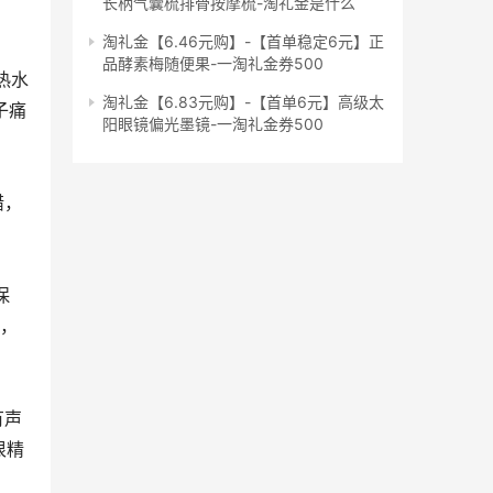
长柄气囊梳排骨按摩梳-淘礼金是什么
淘礼金【6.46元购】-【首单稳定6元】正
品酵素梅随便果-一淘礼金券500
淘礼金【6.83元购】-【首单6元】高级太
子痛
阳眼镜偏光墨镜-一淘礼金券500
的，
很精