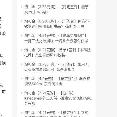
淘礼金【3.78元购】-【稳定签到】魔芋
爽2包(10小袋)-
淘礼金【6.98元购】-【可签到】创意不
很
锈钢铲勺家用商用甜品勺-淘礼金工具
且暖
淘礼金【4.91元购】-【塔菲克旗舰店】
一拖三快充数据线-一淘礼金券怎么获得
淘礼金【6.27元购】-首单+签到【中科院
推荐】杀虫蟑螂屋10枚装-
时候
淘礼金【3.78元购】-【可签到】家用无
火香薰精油50ml-什么是淘礼金
淘礼金【4.2元购】-【稳定签到】洗衣液
袋装500ml-东升淘礼金
，可
淘礼金【7.89元购】-【拍3件】
lunedemiel纯正天然小罐蜜25g*3瓶-淘礼
金在哪
淘礼金【4.41元购】-【稳定签到】立式