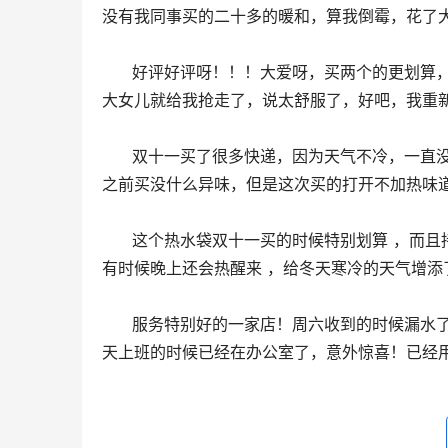
没有我同事买的二十多的暖和，算我倒霉，花了
      好评好评呀！！！大爱呀，买两个的更划算，一个给小女儿用，另一个我自己用，我收到货刚用了一天，住校的
大女儿就给我抢走了，说太舒服了，好吧，我重
      双十一买了很多快递，因为天气不冷，一直没拆快递，之前也在这家买过几个，还可以，主要因为本人鼻炎所以
之前买没什么异味，但是这次买的打开不加热味
      这个热水袋双十一买的时候特别划算 ，而且持热效果非常好，室友们都问我要链接 ，每天晚上都睡得很温暖 ，
有时候晚上还会热醒来 ，给冬天寒冷的天气增添
      服务特别好的一家店！周六收到的时候漏水了，跟客服沟通之后立刻给我重新发了一个 本以为要好几天，结果今
天上班的时候已经在办公室了，意外惊喜！已经