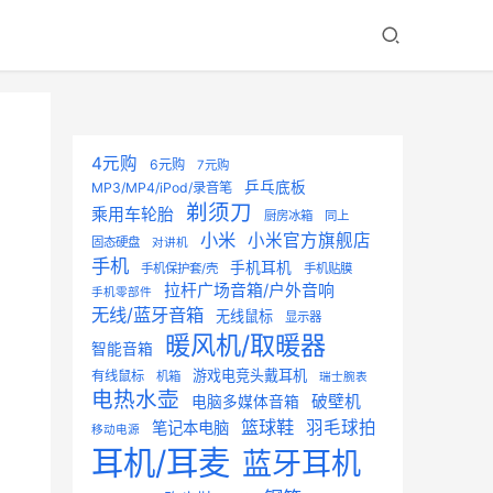
4元购
6元购
7元购
乒乓底板
MP3/MP4/iPod/录音笔
剃须刀
乘用车轮胎
厨房冰箱
同上
小米
小米官方旗舰店
固态硬盘
对讲机
手机
手机耳机
手机保护套/壳
手机贴膜
拉杆广场音箱/户外音响
手机零部件
无线/蓝牙音箱
无线鼠标
显示器
暖风机/取暖器
智能音箱
游戏电竞头戴耳机
有线鼠标
机箱
瑞士腕表
电热水壶
破壁机
电脑多媒体音箱
篮球鞋
羽毛球拍
笔记本电脑
移动电源
耳机/耳麦
蓝牙耳机