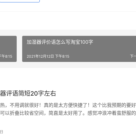
加湿器评价语怎么写淘宝100字
下午8:15
2021年12月12日 下午8:15
下
器评语简短20字左右
热，不用调就很好！真的是太方便快捷了！这个比我预期的要好
可以折叠比较省空间，简直是太好用了。感觉冲浪冲着蛮舒服的
到水在脚面循环流动，使用时间可以控制，性价比高。目前为止
浴盆价格特别实惠的呢超爱送人也很有面子，可以保持恒温，比
3日