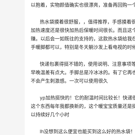
以抱着，实物颜值确实也很漂亮，准备再回购一
      热水袋摸着很舒服，，值得推荐，手感摸着很好，摸起来非常舒服非常暖和，大概十分钟左右就可以加热完成，
加热速度还是很快加热后保暖时间很长。而且这
赚。以后会一如既往的支持的，这款热水袋给我
手暖脚都可以，特别是冬天躺沙发上看电视的时
      快递包裹得挺不错的，使用说明、注意事项等等都很全面，这挺好的。然后就是热水袋充电也挺快的，挺暖和。
早晚温差有点大。手脚总是冷冰冰的。有了它再
不会产生刺激感。一次可以使用很久
      yp加热挺快的！它的耐温时间比较长！快递很快就收到了，加热速度快，这个质量也是棒棒的，门带着颜值高，
这个东西每年我都换新的，这个暖宝宝质量还是
以持续好几个小时
      lh没想到这么便宜也能买到这么好的热水袋！充电器也好看！这个暖宝宝质量还是挺不错的呢，用盒子包装的，