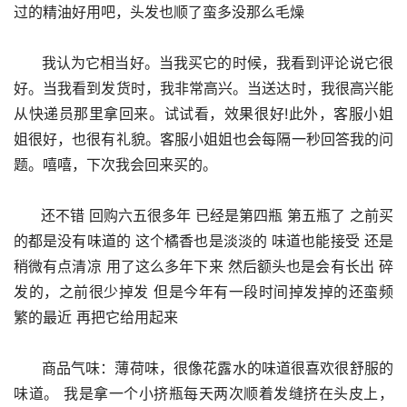
过的精油好用吧，头发也顺了蛮多没那么毛燥
      我认为它相当好。当我买它的时候，我看到评论说它很
好。当我看到发货时，我非常高兴。当送达时，我很高兴能
从快递员那里拿回来。试试看，效果很好!此外，客服小姐
姐很好，也很有礼貌。客服小姐姐也会每隔一秒回答我的问
题。嘻嘻，下次我会回来买的。
      还不错 回购六五很多年 已经是第四瓶 第五瓶了 之前买
的都是没有味道的 这个橘香也是淡淡的 味道也能接受 还是
稍微有点清凉 用了这么多年下来 然后额头也是会有长出 碎
发的，之前很少掉发 但是今年有一段时间掉发掉的还蛮频
繁的最近 再把它给用起来
      商品气味：薄荷味，很像花露水的味道很喜欢很舒服的
味道。 我是拿一个小挤瓶每天两次顺着发缝挤在头皮上，