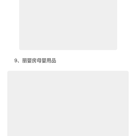
　　9、丽婴房母婴用品