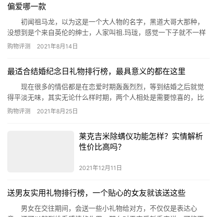
偏爱哪一款
初闻祖马龙，以为这是一个大人物的名字，黑道大哥大那种，
没想到是个来自英伦的绅士，人家叫祖.玛珑，感觉一下子就不一样
了，那么祖马龙的哪款香水最好闻呢?你喜欢的就是最好的。 1.橙花
购物评测
2021年8月14日
参考价￥396 橙花当然是果香型的，但是也不能少了花香
辅助，浓郁的花香和柚子的气味，香味渐淡后留下丝丝清苦，是祖
最适合结婚纪念日礼物排行榜，最具意义的都在这里
马龙香水中很好闻的一款。 2.油桃花和蜂蜜 参考价￥…
现在很多的情侣都是在恋爱时期轰轰烈烈，等到结婚之后就觉
得平淡无味，其实无论什么样时期，两个人相处是需要惊喜的，比
如在纪念日的时候送上一些小礼物。那么今天就由小编来为大家列
购物评测
2021年8月25日
出最适合结婚纪念日礼物排行榜，给您做个参考。 一、玫瑰花
送礼物肯定是少不了鲜花的，更何况是结婚纪念日这样的日
莱克吉米除螨仪功能怎样？实情解析
子，必然是不能缺少玫瑰花，这不仅仅代表着浪漫，也象征者对爱
性价比高吗？
情的美好向…
2021年12月11日
送男友实用礼物排行榜，一个贴心的女友就该送这些
男女在交往期间，会送一些小礼物给对方，不仅仅是表达心