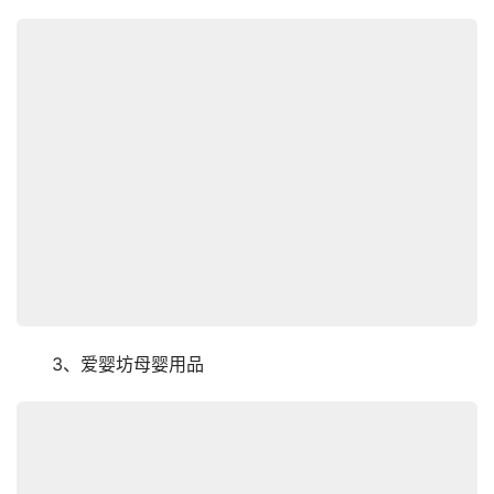
　　3、爱婴坊母婴用品