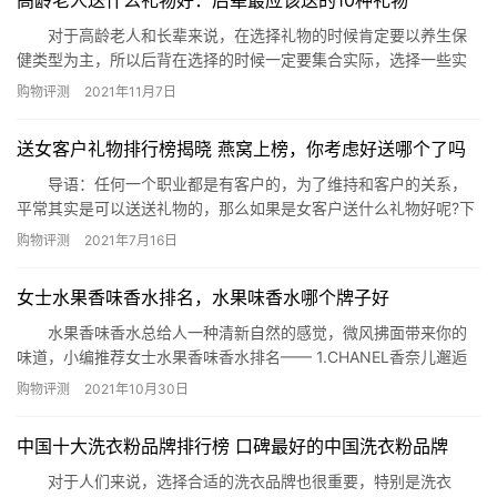
高龄老人送什么礼物好：后辈最应该送的10种礼物
对于高龄老人和长辈来说，在选择礼物的时候肯定要以养生保
健类型为主，所以后背在选择的时候一定要集合实际，选择一些实
用的好产品。那么今天就由小编来告诉大家高龄老人送什么礼物
购物评测
2021年11月7日
好，并做出详细介绍。 一、足浴盆 泡脚本身就是中国人的
一种传统养生方式，对于老年人来说，这也是日常生活，所以作为
送女客户礼物排行榜揭晓 燕窝上榜，你考虑好送哪个了吗
后辈，小编认为可以选择足浴盆作为礼物，能够在泡脚的同时按摩
脚底，还可…
导语：任何一个职业都是有客户的，为了维持和客户的关系，
平常其实是可以送送礼物的，那么如果是女客户送什么礼物好呢?下
面网就送女客户礼物排行榜揭晓给您参考! 一、胸针 在送女客户
购物评测
2021年7月16日
礼物排行榜揭晓中胸针真心会是很不错的选择，它们尤其适合商务
类型的女士，像有时候她们出席一些活动，或许一枚合适的胸针便
女士水果香味香水排名，水果味香水哪个牌子好
能让她散发出不一样的气质。 二、香水 香水作为如今女性无
法…
水果香味香水总给人一种清新自然的感觉，微风拂面带来你的
味道，小编推荐女士水果香味香水排名—— 1.CHANEL香奈儿邂逅
柔情淡香水 参考价格：￥750 淡淡的花果香气，清新自然
购物评测
2021年10月30日
的邂逅柔情必须登上女士水果香味香水排行，柔情的葡萄柚绿色香
调，献给所有纯净自然的女孩子。 2.Miss Dior迪奥花漾甜心淡香水
中国十大洗衣粉品牌排行榜 口碑最好的中国洗衣粉品牌
Miss D…
对于人们来说，选择合适的洗衣品牌也很重要，特别是洗衣