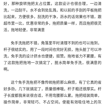
好，那种旋转拖把太占位置。这款设计也很合理，一边清
洗，一边刮干。水不会到处乱溅，和以前的手刮的平板拖把
比起来，方便很多，刮洗的干净，沥水的话效果也不错，跟
超市里一比，优惠非常的多，拖把质量一样，而且拖把很灵
活，拖地轻便，非常满意
      免手洗拖把不错，角落里平时清理不到的也可以拖到，
杆子很结实的，用了一段时间也完好无损，拖头脏了可以冲
洗，免手洗的设计挤水也便捷，挺赞。拖地省力不累腰，有
了这款拖把拖地一次搞定了，脱水简单免手洗，很满意的
啊。
      这个免手洗拖把不像传统拖把那么麻烦，有了它真的省
好多劲，几下就搞定了，质量很棒哦，杆子粗还很厚实。杆
子长度都我来说很合适，不用弯腰那么累。拖把组装简单，
操作简单，非常轻巧、不占空间。使能有效吸住地上的灰