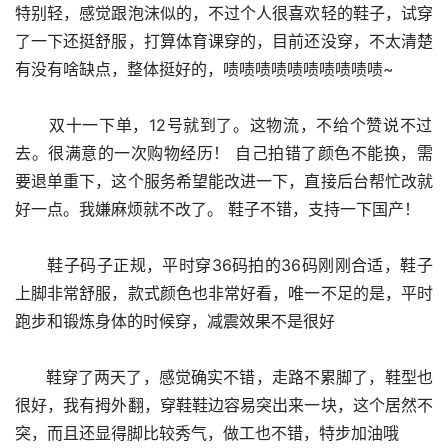
特别轻，感觉跟泡沫似的，不过个人很喜欢轻的鞋子，试穿
了一下还挺舒服，打算体育课穿的，目前还没穿，不太清楚
有没有啥缺点，整体挺好的，啧啧啧啧啧啧啧啧啧啧~
      双十一下单，12号就到了。这物流，不给个赞说不过
去。很满意的一次购物经历！ 自己拍错了颜色不能换，需
要退单重下，这个服务希望能改进一下，直接后台帮忙改就
好一点。我嫌麻烦就不改了。 鞋子不错，支持一下国产！
      鞋子码子正规，平时穿36码拍的36码刚刚合适，鞋子
上脚非常舒服，款式颜色也非常好看，唯一不足的是，平时
跑步和锻炼身体的时候穿，减震效果不是很好
      鞋穿了两天了，感觉确实不错，走路不累脚了，鞋型也
很好，我有拇外翻，穿鞋鞋边容易突出来一块，这个居然不
突，而且还显得脚比较秀气，做工也不错，特步加油哦