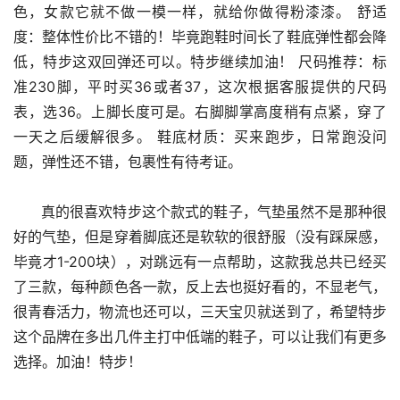
色，女款它就不做一模一样，就给你做得粉漆漆。 舒适
度：整体性价比不错的！毕竟跑鞋时间长了鞋底弹性都会降
低，特步这双回弹还可以。特步继续加油！ 尺码推荐：标
准230脚，平时买36或者37，这次根据客服提供的尺码
表，选36。上脚长度可是。右脚脚掌高度稍有点紧，穿了
一天之后缓解很多。 鞋底材质：买来跑步，日常跑没问
题，弹性还不错，包裹性有待考证。
      真的很喜欢特步这个款式的鞋子，气垫虽然不是那种很
好的气垫，但是穿着脚底还是软软的很舒服（没有踩屎感，
毕竟才1-200块），对跳远有一点帮助，这款我总共已经买
了三款，每种颜色各一款，反上去也挺好看的，不显老气，
很青春活力，物流也还可以，三天宝贝就送到了，希望特步
这个品牌在多出几件主打中低端的鞋子，可以让我们有更多
选择。加油！特步！