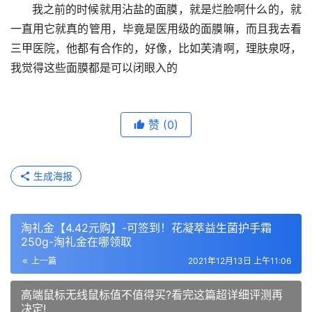
      我之前的时候就用沾盐的面膜，就是烂脸啊什么的，就
一直用它就真的管用，毕竟是医用级的面膜嘛，而且我去看
三甲医院，他都有合作的，好像，比如芙清啊，理肤泉呀，
我觉得这些面膜都是可以闭眼入的
赞
(0)
生成海报
淘礼金【4.42元购】-可签到！花凝萃益生菌护手霜
250g-淘礼金在哪领取
上一篇
2021年12月13日 上午11:06
高端鼠标无线鼠标值不值得买?看完这篇超详细评测再
决定!