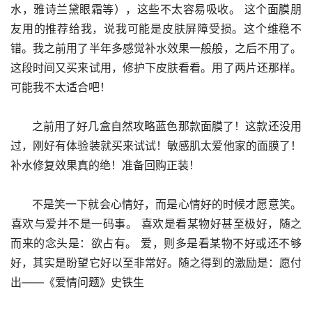
水，雅诗兰黛眼霜等），这些不太容易吸收。 这个面膜朋
友用的推荐给我，说我可能是皮肤屏障受损。这个维稳不
错。我之前用了半年多感觉补水效果一般般，之后不用了。
这段时间又买来试用，修护下皮肤看看。用了两片还那样。
可能我不太适合吧！
      之前用了好几盒自然攻略蓝色那款面膜了！这款还没用
过，刚好有体验装就买来试试！敏感肌太爱他家的面膜了！
补水修复效果真的绝！准备回购正装！
      不是笑一下就会心情好，而是心情好的时候才愿意笑。 
​​喜欢与爱并不是一码事。 喜欢是看某物好甚至极好，随之
而来的念头是：欲占有。 爱，则多是看某物不好或还不够
好，其实是盼望它好以至非常好。随之得到的激励是：愿付
出——《爱情问题》史铁生