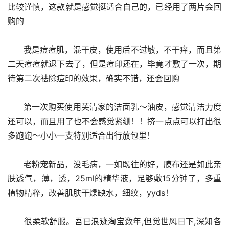
比较谨慎，这款就是感觉挺适合自己的，已经用了两片会回
购的
      我是痘痘肌，混干皮，使用后不过敏，不干痒，而且第
二天痘痘就退下去了，但是痘印还在，毕竟才敷了一次，期
待第二次祛除痘印的效果，确实不错，还会回购
      第一次购买使用芙清家的洁面乳～油皮，感觉清洁力度
还可以，而且用了也不会感觉紧绷！！挤一点点可以打出很
多跑跑～小小一支特别适合出行放包里！
      老粉宠新品，没毛病，一如既往的好，膜布还是如此亲
肤透气，薄，透，25ml的精华液，足够敷15分钟了，多重
植物精粹，改善肌肤干燥缺水，细纹，yyds！
      很柔软舒服。吾已浪迹淘宝数年,但觉世风日下,深知各