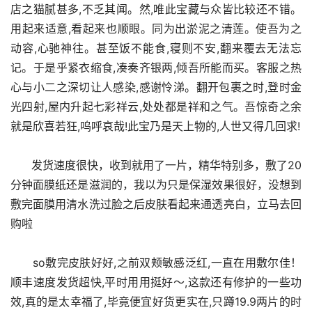
店之猫腻甚多,不乏其闻。然,唯此宝藏与众皆比较还不错。
用起来适意,看起来也顺眼。同为出淤泥之清莲。使吾为之
动容,心驰神往。甚至饭不能食,寝则不安,翻来覆去无法忘
记。于是乎紧衣缩食,凑奏齐银两,倾吾所能而买。客服之热
心与小二之深切让人感染,感谢怜涕。翻开包裹之时,登时金
光四射,屋内升起七彩祥云,处处都是祥和之气。吾惊奇之余
就是欣喜若狂,呜呼哀哉!此宝乃是天上物的,人世又得几回求!
      发货速度很快，收到就用了一片，精华特别多，敷了20
分钟面膜纸还是滋润的，我以为只是保湿效果很好，没想到
敷完面膜用清水洗过脸之后皮肤看起来通透亮白，立马去回
购啦
      so敷完皮肤好好,之前双颊敏感泛红,一直在用敷尔佳！
顺丰速度发货超快,平时用用挺好～,这款还有修护的一些功
效,真的是太幸福了,毕竟便宜好货更实在,只蹲19.9两片的时