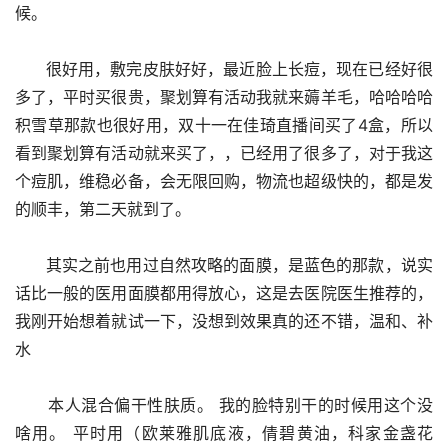
候。
      很好用，敷完皮肤好好，最近脸上长痘，现在已经好很
多了，平时买很贵，聚划算有活动我就来薅羊毛，哈哈哈哈
积雪草那款也很好用，双十一在佳琦直播间买了4盒，所以
看到聚划算有活动就来买了，，已经用了很多了，对于我这
个痘肌，维稳必备，会无限回购，物流也超级快的，都是发
的顺丰，第二天就到了。
      其实之前也用过自然攻略的面膜，是蓝色的那款，说实
话比一般的医用面膜都用得放心，这是去医院医生推荐的，
我刚开始想着就试一下，没想到效果真的还不错，温和、补
水
      本人混合偏干性肤质。 我的脸特别干的时候用这个没
啥用。 平时用（欧莱雅肌底液，倩碧黄油，科家金盏花