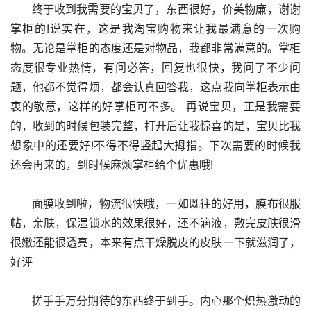
      终于收到我需要的宝贝了，东西很好，价美物廉，谢谢
掌柜的!说实在，这是我淘宝购物来让我最满意的一次购
物。无论是掌柜的态度还是对物品，我都非常满意的。掌柜
态度很专业热情，有问必答，回复也很快，我问了不少问
题，他都不觉得烦，都会认真回答我，这点我向掌柜表示由
衷的敬意，这样的好掌柜可不多。 再说宝贝，正是我需要
的，收到的时候包装完整，打开后让我惊喜的是，宝贝比我
想象中的还要好!不得不得竖起大拇指。下次需要的时候我
还会再来的，到时候麻烦掌柜给个优惠哦!
      面膜收到啦，物流很快哦，一如既往的好用，膜布很服
帖，亲肤，保湿锁水的效果很好，还不滴液，敷完皮肤很滑
很嫩还能很透亮，本来有点干燥脱皮的皮肤一下就滋润了，
好评
      搓手手万分期待的东西终于到手。内心那个炽热激动的