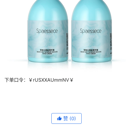
下单口令：
￥rUSXXAUmmNV￥
去淘宝购买
赞
(0)