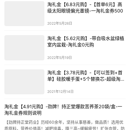
淘礼金【6.83元购】-【首单6元】高
级太阳眼镜偏光墨镜-一淘礼金券500
2022年5月26日
淘礼金【5.62元购】-带自吸水盆绿植
室内盆栽-淘礼金0元购
2022年5月19日
淘礼金【3.78元购】-【可以签到+首
单】硅胶暖手蛋+5个替换芯-超级淘礼
金
2021年12月14日
淘礼金【4.91元购】-劲牌！持正堂爆款苦荞茶20袋/盒-一
淘礼金券规则说明
【劲牌持正堂药业】历经60余年，坚持从事慈善，做品质！选用优
质原料，营养价值高！减肥排毒，降三高~缓解疲劳！扩张血管，防