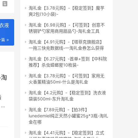
淘礼金【3.78元购】-【稳定签到】魔芋
爽2包(10小袋)-
衣液
淘礼金【6.98元购】-【可签到】创意不
锈钢铲勺家用商用甜品勺-淘礼金工具
一篇
淘礼金【4.91元购】-【塔菲克旗舰店】
一拖三快充数据线-一淘礼金券怎么获得
淘礼金【6.27元购】-首单+签到【中科院
推荐】杀虫蟑螂屋10枚装-
淘礼金【3.78元购】-【可签到】家用无
-淘
火香薰精油50ml-什么是淘礼金
淘礼金【4.2元购】-【稳定签到】洗衣液
看
袋装500ml-东升淘礼金
 下
淘礼金【7.89元购】-【拍3件】
lunedemiel纯正天然小罐蜜25g*3瓶-淘礼
金在哪
淘礼金【4.41元购】-【稳定签到】立式