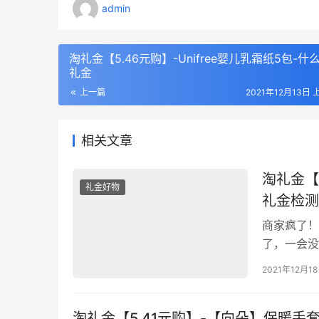
admin
淘礼金【5.46元购】-Unifree婴儿乳霜纸5包-什
礼金
上一篇
2021年12月13日 
相关文章
淘礼金【
礼金好物
礼金检测
商家疯了！
了，一会没
单口令：￥6
2021年12月1
淘礼金【5.41元购】-【向朵】保暖