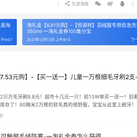
生成海报
么是淘
淘礼金【6.81元购】-【恒源祥】羽绒服专用低泡洗
350ml-一淘礼金券100集分宝
上午9:07
2021年12月13日 上午9:13
下
7.53元购】-【买一送一】儿童一万根细毛牙刷2支
2只万毛牙刷8.8元！超市十几元一只！前1.5W单买一送一！别
库存了！80微米2万根的软毛真的很舒服，宝宝从此爱上刷牙！
WjQ2agdW9v￥ 领淘礼金下单
8日
手套可触屏毛线防寒-一淘礼金券怎么获得