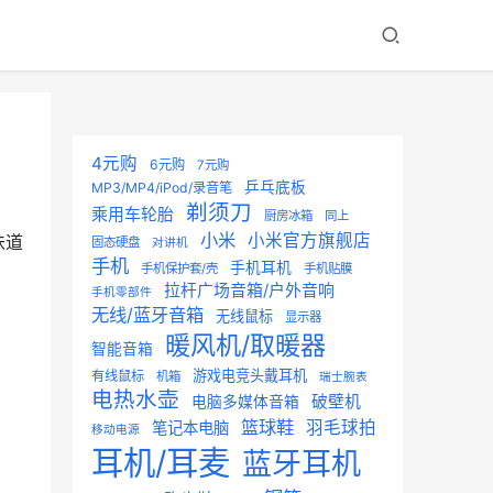
4元购
6元购
7元购
乒乓底板
MP3/MP4/iPod/录音笔
剃须刀
乘用车轮胎
厨房冰箱
同上
小米
小米官方旗舰店
味道
固态硬盘
对讲机
手机
手机耳机
手机保护套/壳
手机贴膜
拉杆广场音箱/户外音响
手机零部件
无线/蓝牙音箱
无线鼠标
显示器
暖风机/取暖器
智能音箱
游戏电竞头戴耳机
有线鼠标
机箱
瑞士腕表
电热水壶
破壁机
电脑多媒体音箱
篮球鞋
羽毛球拍
笔记本电脑
移动电源
耳机/耳麦
蓝牙耳机