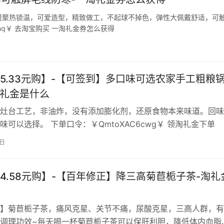
暖聚热锁温，可爱造型，精致做工，不起球不掉色，弹性大佩戴舒适，可
mq￥ 去淘宝购买 一淘礼金券怎么获得
5.33元购】-【可签到】多口味可选农家手工粗粮
-淘礼金是什么
灶台工艺，非油炸，没有添加膨化剂，还原食物本来味道。回味
味可以选择。 下单口令：￥QmtoXAC6cwg￥ 领淘礼金下单
6日
4.58元购】-【百年修正】降三高菊苣栀子茶-淘礼
】菊苣栀子茶，痛风克星、关节不痛，尿酸克星，三高人群，有
调理功效~每天喝一杯菊苣栀子茶可以保肝利胆，降低体内血脂