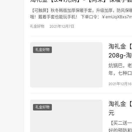
【可触屏】秋冬韩版加厚保暖手套，升级加厚，防风保
哦！戴着手套也能玩手机！ 下单口令：￥emUqXBxs7
礼金好物
2021年12月7日
淘礼金【
礼金好物
208g
炕锅巴，老
年，七种口
2021年12月1
淘礼金【
礼金好物
元
【买二送一
好的预防和