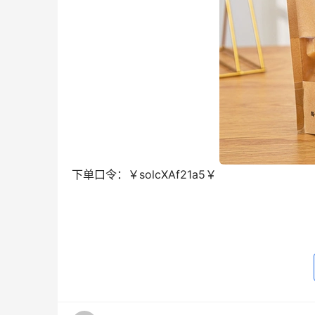
下单口令：
￥solcXAf21a5￥
去淘宝购买