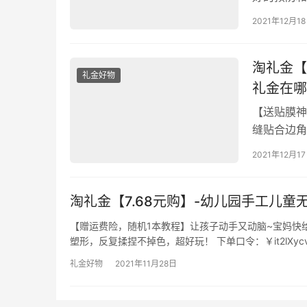
血糖的含量
2021年12月1
礼金下单
淘礼金【
礼金好物
礼金在哪
【送贴膜神
缝贴合边角
膜！【贴坏包
2021年12月1
淘礼金【7.68元购】-幼儿园手工儿童
【赠运费险，随机1本教程】让孩子动手又动脑~宝妈快
塑形，反复揉捏不掉色，超好玩！ 下单口令：￥it2lXyc
礼金好物
2021年11月28日