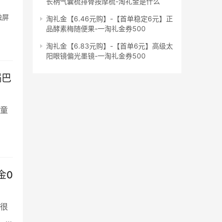
长柄气囊梳排骨按摩梳-淘礼金是什么
触屏
淘礼金【6.46元购】-【首单稳定6元】正
品酵素梅随便果-一淘礼金券500
淘礼金【6.83元购】-【首单6元】高级太
阳眼镜偏光墨镜-一淘礼金券500
锅巴
童
金0
很
、