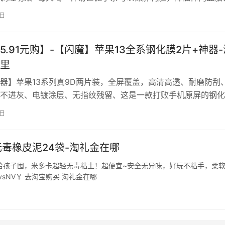
，多多益处，养生必备茶！ 下单口令：￥v2Bg2agczMW￥ 领
8日
5.91元购】-【闪魔】苹果13全系钢化膜2片+神器-
里
器】苹果13系列真9D两片装，全屏覆盖，高清高透、耐磨防刮
不进灰、电镀涂层、无指纹残留、这是一款打败手机原屏的钢化
赔】 下单口令：￥F0JH2ab1rmP￥ 领淘礼金下单
7日
无毒橡皮泥24袋-淘礼金在哪
给孩子囤，米多卡超轻无毒粘土！超便宜~安全无异味，好玩不粘手，柔
vsNV￥ 去淘宝购买 淘礼金在哪