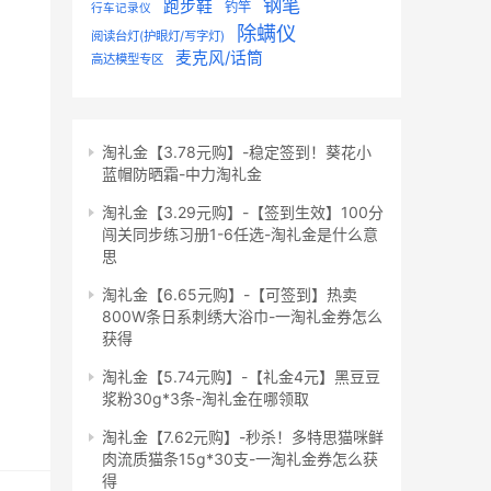
钢笔
跑步鞋
钓竿
行车记录仪
除螨仪
阅读台灯(护眼灯/写字灯)
麦克风/话筒
高达模型专区
淘礼金【3.78元购】-稳定签到！葵花小
蓝帽防晒霜-中力淘礼金
淘礼金【3.29元购】-【签到生效】100分
闯关同步练习册1-6任选-淘礼金是什么意
思
淘礼金【6.65元购】-【可签到】热卖
800W条日系刺绣大浴巾-一淘礼金券怎么
获得
淘礼金【5.74元购】-【礼金4元】黑豆豆
浆粉30g*3条-淘礼金在哪领取
淘礼金【7.62元购】-秒杀！多特思猫咪鲜
肉流质猫条15g*30支-一淘礼金券怎么获
得