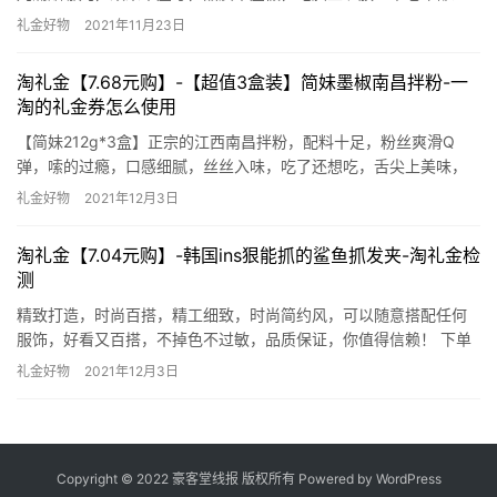
合，家中常备，一贴轻松~下单口令：￥rJNHXCXC2jx￥ 去淘宝购
礼金好物
2021年11月23日
买
淘礼金【7.68元购】-【超值3盒装】简妹墨椒南昌拌粉-一
淘的礼金券怎么使用
【简妹212g*3盒】正宗的江西南昌拌粉，配料十足，粉丝爽滑Q
弹，嗦的过瘾，口感细腻，丝丝入味，吃了还想吃，舌尖上美味，
好吃到停不下来！ 下单口令：￥bxByXBWSzgR￥ 去淘宝购买 一
礼金好物
2021年12月3日
淘的礼金券怎么使用
淘礼金【7.04元购】-韩国ins狠能抓的鲨鱼抓发夹-淘礼金检
测
精致打造，时尚百搭，精工细致，时尚简约风，可以随意搭配任何
服饰，好看又百搭，不掉色不过敏，品质保证，你值得信赖！ 下单
口令：￥LmwjXBVcmU8￥ 去淘宝购买 淘礼金检测
礼金好物
2021年12月3日
Copyright © 2022 豪客堂线报 版权所有 Powered by
WordPress