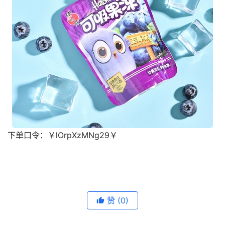
下单口令：
￥lOrpXzMNg29￥
去淘宝购买
赞
(0)