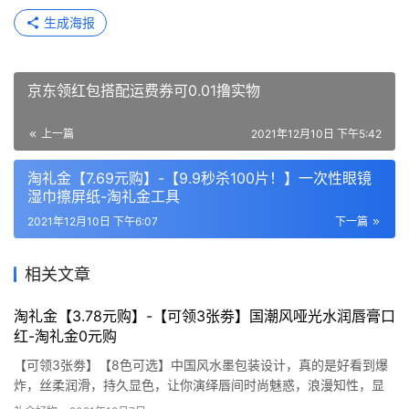
生成海报
京东领红包搭配运费券可0.01撸实物
上一篇
2021年12月10日 下午5:42
淘礼金【7.69元购】-【9.9秒杀100片！】一次性眼镜
湿巾擦屏纸-淘礼金工具
2021年12月10日 下午6:07
下一篇
相关文章
淘礼金【3.78元购】-【可领3张劵】国潮风哑光水润唇膏口
红-淘礼金0元购
【可领3张劵】【8色可选】中国风水墨包装设计，真的是好看到爆
炸，丝柔润滑，持久显色，让你演绎唇间时尚魅惑，浪漫知性，显
白不挑皮。 下单口令：￥q80FXBy187q￥ 去淘宝购买 淘礼金0元