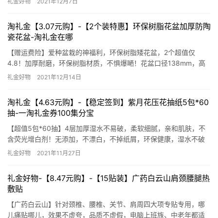
礼金好物
2021年12月7日
购
淘礼金【3.07元购】-【2个装特惠】环保树脂花盆加厚防陶
瓷花盆-淘礼金在哪
【赠运费险】爱种盆栽的神福利，环保树脂矮花盆，2个超值仅
4.8！加厚耐磨，环保树脂材质，不惧爆嗮！花盆口径138mm，高
度99.5mm，适用于阳台，客厅，庭院等种植，享受品质生活！ 下
礼金好物
2021年12月14日
单口令：￥gxy2XARCg6u￥ 去淘宝购买 淘礼金在哪
淘礼金【4.63元购】-【稳定签到】紫月花压花抽纸5包*60
抽-一淘礼金券100集分宝
【超值5包*60抽】4层加厚湿水不易破，柔软细腻，亲和肌肤，不
含荧光增白剂！无添加，不漂白，不掉纸屑，环保健康，湿水不破
～母婴都能放心用的！ 下单口令：￥opikXyaYYl0￥ 去淘宝购买 一
礼金好物
2021年11月27日
淘礼金券100集分宝
礼金好物-【8.47元购】-【15贴装】广药白云山肩颈腰腿热
敷贴
【广药白云山】针对颈椎、腰椎、关节、肩周四大项专贴专用，哪
儿痛贴哪儿，效果不虚夸，品质不虚假，电脑上班族、中老年都适