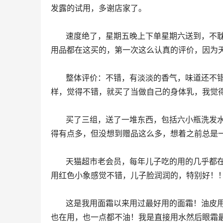
发露的试用，多谢店家了。
      速度绝了，星期五晚上下单星期六送到，不耽误孩子星期一去幼儿园用，价格还便宜。天猫超市不错，几乎生活
用品都在这买的，第一次这么认真的评价，因为
      整体评价：不错，有淡淡的香气，味道还不错，不会太上头 使用效果：不错，使用之后不粘腻，我以前用过小
样，觉得不错，就买了当做自己的身体乳，我觉
      买了三组，送了一堆东西，包括六小瓶洗发水和两个干发巾，小孩子怕热总长干性湿疹，用这个保湿的，所以备
得有点多，但没想到赠品这么多，想着之前总是
      天猫超市老会员，每年儿子吃的用的几乎都在上面买，比实体店划算，快递还直接送货上门，真是方便！第一次
用红色小象感觉不错，儿子脸润润的，特别好！
      这是我用面霜以来用过最好用的面霜！油皮用一点也不油！先在手心乳化一下再上脸，早上起床不泛油光，早晨
也在用，也一点都不油！我是直接用水然后眼霜