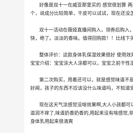
      好像是双十一在威亚那里买的 感觉很划算 两瓶80g一瓶40g一共是85块钱，我是干皮，之前被姐妹种草的这
个，说成分比较简单，干皮可以试试，现在还没
      双十一活动在薇娅直播间购入，领券后购入，价格十分美丽，送了湿巾和保湿露，已经收到试用，上脸吸收很
快，绝了。淡淡的香味。值得回购款！！比线下买
      整体评价：这款身体乳保湿效果很好 使用效果：质地像图二很水润的，特别容易推开也容易吸收，不油腻 使用
宝宝介绍：宝宝涂大人涂都可以，宝宝之前干性
      第二次购买，用着还可以，就是感觉味道不是特别好闻，说不上来的味道，开始啥味道忘记了，反正这次感觉不
好闻，孩子的东西不应该没什么味道吗，不知道
      现在这天气﻿️涂感觉没啥效果啊,大人小孩都可以﻿️用,还有点淡淡的香﻿️味,也很﻿️好吸收,这个身体乳很﻿️好用,用了﻿️这个皮肤
滋润不痒了,味道奶香﻿️奶香的,用起来﻿️没有啥感觉,
身体乳用起来很﻿️清爽