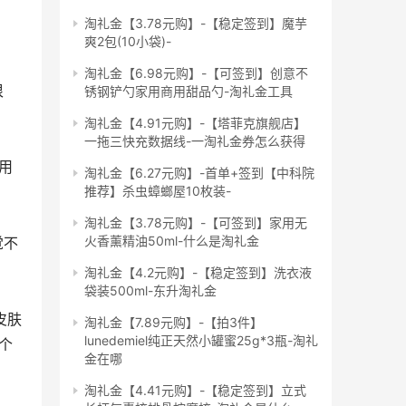
淘礼金【3.78元购】-【稳定签到】魔芋
爽2包(10小袋)-
淘礼金【6.98元购】-【可签到】创意不
锈钢铲勺家用商用甜品勺-淘礼金工具
淘礼金【4.91元购】-【塔菲克旗舰店】
一拖三快充数据线-一淘礼金券怎么获得
淘礼金【6.27元购】-首单+签到【中科院
推荐】杀虫蟑螂屋10枚装-
淘礼金【3.78元购】-【可签到】家用无
火香薰精油50ml-什么是淘礼金
淘礼金【4.2元购】-【稳定签到】洗衣液
袋装500ml-东升淘礼金
淘礼金【7.89元购】-【拍3件】
lunedemiel纯正天然小罐蜜25g*3瓶-淘礼
这个
金在哪
淘礼金【4.41元购】-【稳定签到】立式