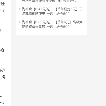
长柄气囊梳排骨按摩梳-淘礼金是什么
淘礼金【6.46元购】-【首单稳定6元】正
到了
品酵素梅随便果-一淘礼金券500
淘礼金【6.83元购】-【首单6元】高级太
阳眼镜偏光墨镜-一淘礼金券500
。
回购
个洗