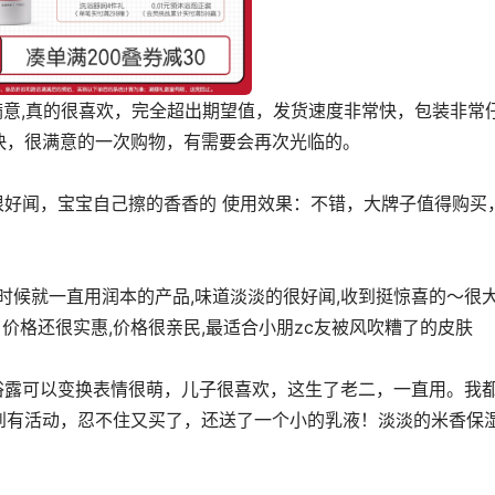
快，很满意的一次购物，有需要会再次光临的。
了价格还很﻿实惠,价格﻿很亲民,最适合小朋zc友﻿被风吹糟了的皮肤
到有活动，忍不住又买了，还送了一个小的乳液！淡淡的米香保