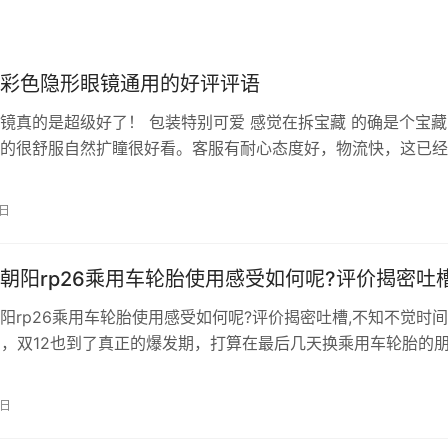
彩色隐形眼镜通用的好评评语
镜真的是超级好了！ 包装特别可爱 感觉在拆宝藏 的确是个宝藏
的很舒服自然扩瞳很好看。客服有耐心态度好，物流快，这已经
了，好看又舒服，以后还会买的。这款特别自然，佩戴舒适个人
合适，找了很久选的这款，大爱！ 这款美瞳也太值了吧，趁着
1日
副，每一副戴着都很好看，而且舒适度也很好，戴一整天眼睛都
美瞳…
朝阳rp26乘用车轮胎使用感受如何呢?评价揭密吐
阳rp26乘用车轮胎使用感受如何呢?评价揭密吐槽,不知不觉时
月，双12也到了真正的爆发期，打算在最后几天换乘用车轮胎的
不错的机会 领淘礼金下单 直达淘宝 以前用的是邓禄普EC300
分享下。静音方面：噪音程度我感觉不出来，崽崽说比以前好；
3日
开起来比邓禄普软多了，开起来感觉车身和轮胎是一体的，操作