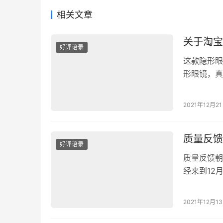
相关文章
关于淘宝
好评语录
这款隐形眼
形眼镜，真
回购第三次
觉大小也挺
2021年12月2
二囤了好几
会干，以后
质量反馈
好评语录
质量反馈朝
经来到12
此时倒是个
把使用体会
2021年12月1
适度方面：
适…