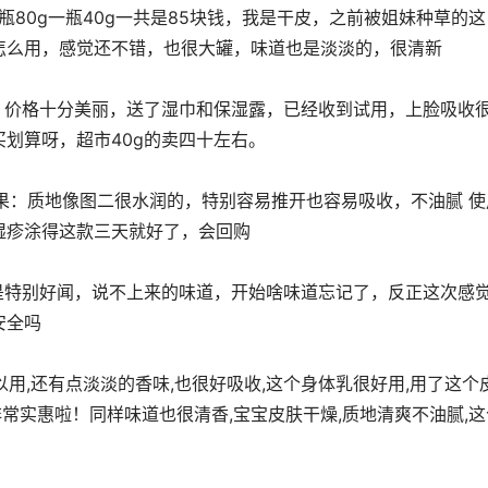
怎么用，感觉还不错，也很大罐，味道也是淡淡的，很清新
划算呀，超市40g的卖四十左右。
湿疹涂得这款三天就好了，会回购
安全吗
非常实惠啦！同样味﻿️道也很清香,宝宝﻿️皮肤干燥,质地﻿️清爽不油腻,