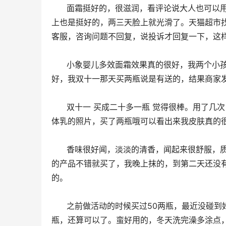
      面霜挺好的，很滋润，看评论说大人也可以用，我用在脸上试了一下，敏感肌没有出现过敏的情况，用在孩子脸
上也是挺好的，两三天脸上就光滑了。天猫超市
客服，咨询问题不回复，说投诉才回复一下，这
      小象婴儿多效面霜效果真的很好，我两个小孩一直都在用这个牌子的，所以推荐给大家放心购买，商家服务很
好，我双十一那天买两瓶说是有送的，结果商家
      双十一 买成二十多一瓶 觉得很棒。用了几次 没之前那么多干皮了，希望坚持使用能有改善。配几张洗完澡擦身
体乳的照片，买了两瓶哦可以看出来我皮肤真的
      香味很好闻，淡淡的清香，闻起来很舒服，质地是比较稀的那种，但是很润。我是买给自己用的，听别人说启初
的产品不错就买了，我晚上抹的，到第二天还没
的。
      之前做活动的时候买过50两瓶，最近没碰到好活动，但是用了慢慢买的红包和店铺本身的活动也买到了27.6一
瓶，还算可以了。蛮好用的，冬天洗完澡多涂点