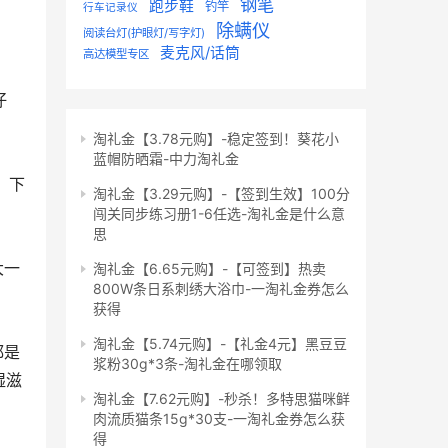
钢笔
跑步鞋
钓竿
行车记录仪
除螨仪
阅读台灯(护眼灯/写字灯)
麦克风/话筒
高达模型专区
淘礼金【3.78元购】-稳定签到！葵花小
蓝帽防晒霜-中力淘礼金
淘礼金【3.29元购】-【签到生效】100分
闯关同步练习册1-6任选-淘礼金是什么意
思
淘礼金【6.65元购】-【可签到】热卖
800W条日系刺绣大浴巾-一淘礼金券怎么
获得
淘礼金【5.74元购】-【礼金4元】黑豆豆
浆粉30g*3条-淘礼金在哪领取
湿滋
淘礼金【7.62元购】-秒杀！多特思猫咪鲜
肉流质猫条15g*30支-一淘礼金券怎么获
得