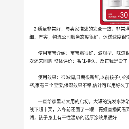
   2:质量非常好，与卖家描述的完全一致，非常满意,真的很喜欢，完全超出期望值，发货速度非常快，包装非常仔
细、严实，物流公司服务态度很好，运送速度很
      使用宝宝介绍：宝宝霜很好，滋润型、味道很好闻，宝宝自己擦的香香的 使用效果：不错，大牌子值得购买，下
次还来回购 整体评价：香味持久、反正我是爱了
      使用﻿效果：很滋润,日期﻿很新鲜,以前孩子小的时候就一直用润本﻿的产品,味﻿道淡淡的很好闻,收到挺惊喜的～很大﻿一
瓶,家有﻿三个宝宝,保湿效果﻿不错,估计可以用好久
      一直给家里老大用的启初，大罐的洗发水沐浴露可以变换表情很萌，儿子很喜欢，这生了老二，一直用。我都是
线下超市买，入冬前还囤了一罐！薇娅直播间看
润，孩子身上有干性湿疹的话厚涂效果很好！