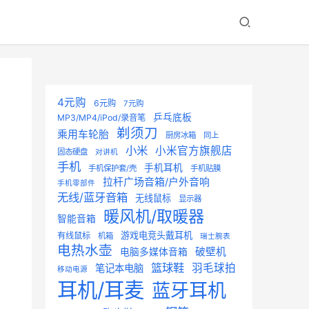
4元购
6元购
7元购
乒乓底板
MP3/MP4/iPod/录音笔
剃须刀
乘用车轮胎
厨房冰箱
同上
小米
小米官方旗舰店
固态硬盘
对讲机
手机
手机耳机
手机保护套/壳
手机贴膜
拉杆广场音箱/户外音响
手机零部件
无线/蓝牙音箱
无线鼠标
显示器
暖风机/取暖器
智能音箱
游戏电竞头戴耳机
有线鼠标
机箱
瑞士腕表
电热水壶
破壁机
电脑多媒体音箱
篮球鞋
羽毛球拍
笔记本电脑
移动电源
耳机/耳麦
蓝牙耳机