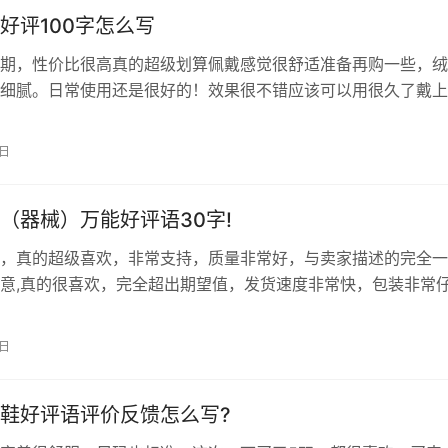
好评100字怎么写
期，性价比很高真的超级划算佩戴感觉很舒适准备再购一些，绒
细腻。日常使用还是很好的！效果很不错应该可以用很久了戴上
着耳朵不疼，口罩做工细节很好 这个口罩透气、干净简洁，无异
舒服的，和脸部很贴合，三层的，防护效果很不错，在这里买特
2日
有效封住口鼻，同时保证呼吸顺畅，保护自己也保护家人，是真
带着不磨脸…
（器械）万能好评语30字!
，真的超级喜欢，非常支持，质量非常好，与卖家描述的完全一
意,真的很喜欢，完全超出期望值，发货速度非常快，包装非常
物流公司服务态度很好，运送速度很快，很满意的一次购物。 
，可以很放心的使用， 之前在别家买的耳带太短了，这家口罩
5日
绳子弹力很好，一点都不勒耳朵，口罩干净卫生无异味，佩戴舒
，可以有效…
鞋好评语评价反馈怎么写?