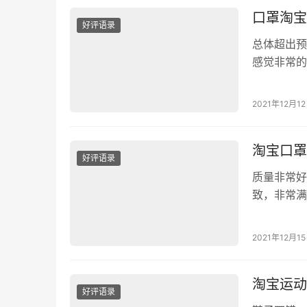
口罩淘宝
好评语录
总体超出预
感觉非常的
有异味~戴
味，面料很
2021年12月1
的划算，能
合格口罩。
淘宝口罩
好评语录
质量非常好
致，非常满
细、严实，
口罩是正品
2021年12月1
很适合我，
适，3层的
淘宝运动
好评语录