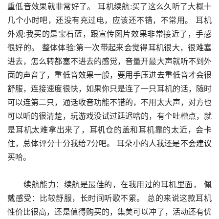
重低音效果就非常好了。 耳机续航:买了这么久听了大概十
几个小时吧，还没有充过电，应该还不错，不常用。 耳机
外观:我买的是宝石蓝，跟宣传图片效果非常接近了，手感
很好的。 整体体验:第一次带起来会觉得耳机很大，很难塞
进去，怎么转都塞不进去的感觉，音量开最大声就听不到外
面的声音了，重低音效果一般，要用手压进去重低音才会很
舒服，连接速度很快，如果你只是连了一只耳机的话，随时
可以连第二只，通话收音功能不错的，不用太大声，对方也
可以听的很清楚，玩游戏没试过延迟啥的，有个吐槽点，就
是耳机太难拿出来了，耳机仓的盖和耳机靠的太近，会卡
住，总体评分十分我给7分吧。 耳朵小的人我还是不会建议
买哈。
      续航能力：续航是最佳的，在我用过的耳机里面， 佩
戴感受：比较舒服，长时间听歌不累。 总的来说这款耳机
性价比很高，还是值得购买的，集美可以冲了，活动还有优