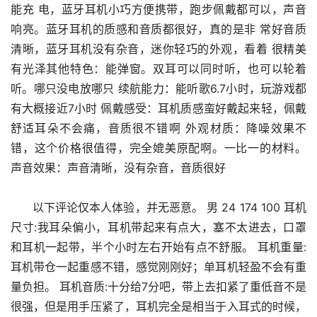
能充 电，蓝牙耳机小巧方便携带，跑步佩戴都可以，声音
响亮。蓝牙耳机的质感和音质都很好，真的是非 常好音质
清晰，蓝牙耳机没有杂音，迷你轻巧的外观，看着 很精美
有光泽其他特色：能弹窗。双耳可以同时听，也可以轮着
听。哪只没电放哪只 续航能力：能听歌6.7小时，玩游戏都
有大概接近7小时 佩戴感受：耳机质感蛮好戴起来轻，佩戴
舒适耳朵不会痛，音质很不错啊 外观材质：降噪效果不
错，这个价格很值得，完全媲美原配啊。一比一的材料。 
声音效果：声音清晰，没有杂音，音质很好
      以下评论仅本人体验，并无恶意。 男 24 174 100 耳机
尺寸:我耳朵偏小，耳机带起来有点大，塞不太进去，口罩
和耳机一起带，半个小时左右开始有点不舒服。 耳机重量:
耳机带仓一起重感不错，感觉刚刚好；单耳机轻盈不会有重
量负担。 耳机音质:十分给7分吧，带上去扣紧了重低音不是
很强，但是用手压紧了，耳机完全是相当于入耳式的时候，