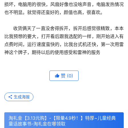
损坏，电脑用的很快，风扇好像也没啥声音，电脑发热情况
也不明显。就觉得还蛮好的，颜值也高，很喜欢。
      收货俩天了一直没舍得拆开，拆开后感觉很精致，本本
比我预想的要大，打开看后跟我选配的一样，刚开始进入有
点费时间，运行速度蛮快的，比我台式机还快，第一次用雷
神这个牌子，期待以后的使用感受和雷神的服务
赞
(0)
生成海报
淘礼金【3.13元购】-【限量4.9秒！】特厚~儿童经典
童话故事书-淘礼金在哪领取