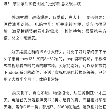
准！ 拿回家后实物比图片更好看 总之很喜欢
      外观材质：颜值爆表，有质感，高大上。 显卡效果：
画质清晰刘畅。 电脑性能：折叠旋转方便，反应也很灵
敏，满足横躺竖躺看电影需求。 其他特色：很薄携带方
便，总之非常满意。
      为了摆脱之前的15.6寸大砖头，对比了好几家终于下单
买了惠普envy13！买的8+512g的，pspr都带得动，平板模
式看视频看书啥的真的非常棒。卖家特别好，可以帮忙提前
下adobe系列的软件，还送了鼠标电脑包转换器等等。已经
用了大概半个月了，体验非常好。
      前天到了，真心不错。物流很快，从江苏到辽宁才三
天，电脑首先外观很漂亮17.3英寸是真的爽，而且相对华硕
天选、戴尔G15一类，都是i7、3060的顶配，这款相对便宜