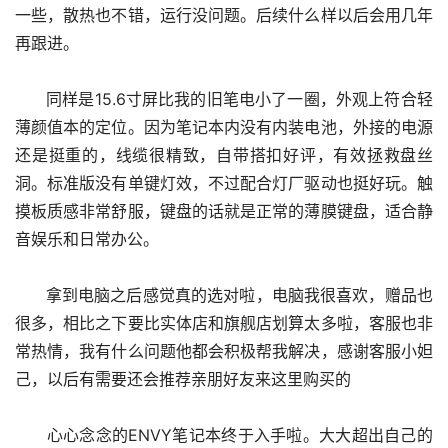
一些，散热也不错，运行没问题。后续什么样以后会用几年
再跟进。
      同样是15.6寸屏比我的旧笔电小了一圈，外观上符合轻
薄颜值本的定位。因为笔记本内没有内装电池，外接的电源
还是挺重的，线缆很精致，自带搭扣好评，有效拯救盘丝
洞。标准版没有单键灯效，不过配合灯厂驱动也挺好玩。触
摸板质感非常舒服，键盘的话就是正常的薄膜键盘，适合静
音娱乐和日常办公。
      拿到电脑之后感觉真的选对啦，电脑我很喜欢，赠品也
很多，相比之下要比实体店和旗舰店划算太多啦，客服也非
常热情，我有什么问题他都会积极帮我解决，感谢客服小妲
己，以后有需要还会推荐亲朋好友来这里购买的
      心心念念的ENVY笔记本终于入手啦。大大超出自己的