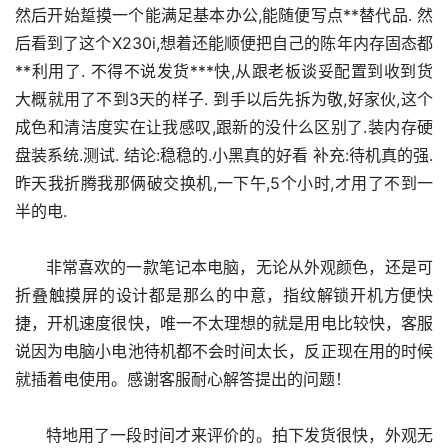
然后开始踅摸一个能满足基本办公,能随便写点**替代品. 然
后看到了这个X230i,想着还能顺便把自己的陈年内存固态都
**利用了. 不得不说发货***快,从跟老板谈妥配置到收到货
大概就用了不到3天的样子. 到手以后先拆为敬,好家伙,这个
成色和清洁度实在让我感叹,跟新的没什么区别了.装内存硬
盘装系统.测试. 结论:稳稳的.小黑真的好看 补充:待机真的强.
昨天我折腾我那俩破交换机,一下午,5个小时,才用了不到一
半的电.
      非常喜欢的一款笔记本电脑，无论从外观颜色，还是可
折叠触摸屏的设计都是那么的中意，指纹解锁开机方便快
捷，开机速度很快，唯一不太理想的就是用电比较快，客服
说因为电脑小电池待机都不会时间太长，反正现在用的时候
就插着电使用。感谢客服耐心解答提出的问题！
      特地用了一段时间才来评价的。拍下发货很快，外观无