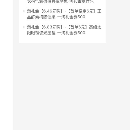
长柄气囊梳排骨按摩梳-淘礼金是什么
淘礼金【6.46元购】-【首单稳定6元】正
品酵素梅随便果-一淘礼金券500
淘礼金【6.83元购】-【首单6元】高级太
阳眼镜偏光墨镜-一淘礼金券500