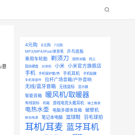
4元购
6元购
7元购
乒乓底板
MP3/MP4/iPod/录音笔
剃须刀
乘用车轮胎
厨房冰箱
同上
小米
小米官方旗舰店
心意
固态硬盘
对讲机
手机
手机耳机
手机保护套/壳
手机贴膜
拉杆广场音箱/户外音响
手机零部件
无线/蓝牙音箱
无线鼠标
显示器
暖风机/取暖器
智能音箱
游戏电竞头戴耳机
有线鼠标
机箱
瑞士腕表
电热水壶
破壁机
电脑多媒体音箱
篮球鞋
羽毛球拍
笔记本电脑
移动电源
耳机/耳麦
蓝牙耳机