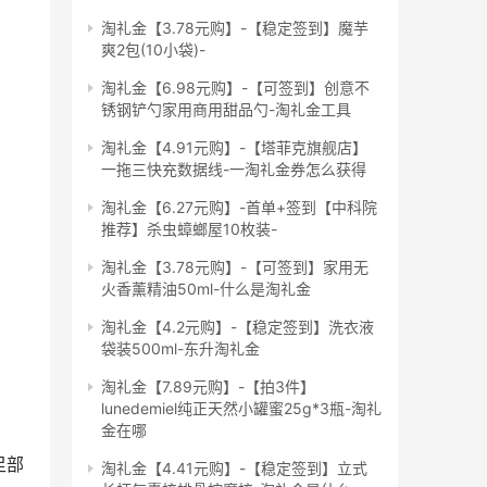
淘礼金【3.78元购】-【稳定签到】魔芋
爽2包(10小袋)-
淘礼金【6.98元购】-【可签到】创意不
锈钢铲勺家用商用甜品勺-淘礼金工具
淘礼金【4.91元购】-【塔菲克旗舰店】
一拖三快充数据线-一淘礼金券怎么获得
淘礼金【6.27元购】-首单+签到【中科院
推荐】杀虫蟑螂屋10枚装-
淘礼金【3.78元购】-【可签到】家用无
火香薰精油50ml-什么是淘礼金
淘礼金【4.2元购】-【稳定签到】洗衣液
袋装500ml-东升淘礼金
淘礼金【7.89元购】-【拍3件】
lunedemiel纯正天然小罐蜜25g*3瓶-淘礼
金在哪
足部
淘礼金【4.41元购】-【稳定签到】立式