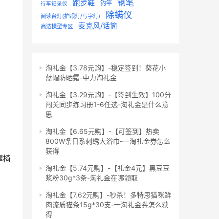
钢笔
跑步鞋
钓竿
行车记录仪
除螨仪
阅读台灯(护眼灯/写字灯)
麦克风/话筒
高达模型专区
淘礼金【3.78元购】-稳定签到！葵花小
蓝帽防晒霜-中力淘礼金
淘礼金【3.29元购】-【签到生效】100分
闯关同步练习册1-6任选-淘礼金是什么意
思
淘礼金【6.65元购】-【可签到】热卖
800W条日系刺绣大浴巾-一淘礼金券怎么
获得
摩椅
淘礼金【5.74元购】-【礼金4元】黑豆豆
浆粉30g*3条-淘礼金在哪领取
淘礼金【7.62元购】-秒杀！多特思猫咪鲜
肉流质猫条15g*30支-一淘礼金券怎么获
得