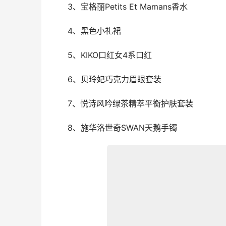
　　3、宝格丽Petits Et Mamans香水
　　4、黑色小礼裙
　　5、KIKO口红女4系口红
　　6、贝玲妃巧克力眉眼套装
　　7、悦诗风吟绿茶精萃平衡护肤套装
　　8、施华洛世奇SWAN天鹅手镯