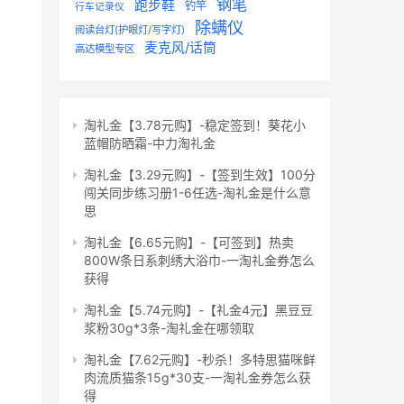
钢笔
跑步鞋
钓竿
行车记录仪
除螨仪
阅读台灯(护眼灯/写字灯)
麦克风/话筒
高达模型专区
淘礼金【3.78元购】-稳定签到！葵花小
蓝帽防晒霜-中力淘礼金
淘礼金【3.29元购】-【签到生效】100分
闯关同步练习册1-6任选-淘礼金是什么意
思
淘礼金【6.65元购】-【可签到】热卖
800W条日系刺绣大浴巾-一淘礼金券怎么
获得
淘礼金【5.74元购】-【礼金4元】黑豆豆
浆粉30g*3条-淘礼金在哪领取
淘礼金【7.62元购】-秒杀！多特思猫咪鲜
肉流质猫条15g*30支-一淘礼金券怎么获
得