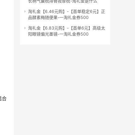
长柄气囊梳排骨按摩梳-淘礼金是什么
淘礼金【6.46元购】-【首单稳定6元】正
品酵素梅随便果-一淘礼金券500
淘礼金【6.83元购】-【首单6元】高级太
阳眼镜偏光墨镜-一淘礼金券500
适合