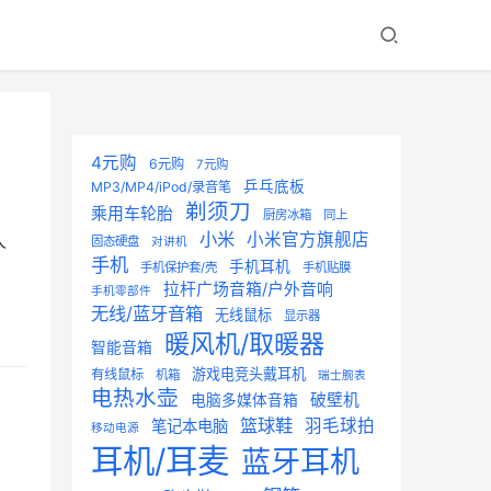
4元购
6元购
7元购
乒乓底板
MP3/MP4/iPod/录音笔
剃须刀
乘用车轮胎
厨房冰箱
同上
小米
小米官方旗舰店
人
固态硬盘
对讲机
手机
手机耳机
手机保护套/壳
手机贴膜
拉杆广场音箱/户外音响
手机零部件
无线/蓝牙音箱
无线鼠标
显示器
暖风机/取暖器
智能音箱
游戏电竞头戴耳机
有线鼠标
机箱
瑞士腕表
电热水壶
破壁机
电脑多媒体音箱
篮球鞋
羽毛球拍
笔记本电脑
移动电源
耳机/耳麦
蓝牙耳机