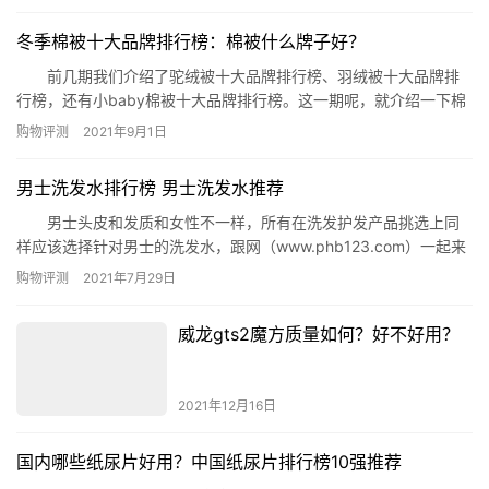
牌排行榜，各位家长可以作个参考。 一、雀氏 雀氏这个纸
尿裤品牌是福建泉州那边的品牌，专业从事婴幼儿系列产品的大型
冬季棉被十大品牌排行榜：棉被什么牌子好？
护理产品企业，这个品牌成立于2006年发展至今已经有22年时间，
是…
前几期我们介绍了驼绒被十大品牌排行榜、羽绒被十大品牌排
行榜，还有小baby棉被十大品牌排行榜。这一期呢，就介绍一下棉
被前十品牌。 冬季棉被品牌排行榜 1.恒源祥(109-3999￥) 恒
购物评测
2021年9月1日
源祥创立于1927年的中国上海，经过八十余年的发展，现旗下有“恒
源祥”、“彩羊”两大品牌。产品包括绒线、针织、服饰、家…
男士洗发水排行榜 男士洗发水推荐
男士头皮和发质和女性不一样，所有在洗发护发产品挑选上同
样应该选择针对男士的洗发水，跟网（www.phb123.com）一起来
看下哪些洗发水最受欢迎，让你在男士洗发水排行榜中也能找到适
购物评测
2021年7月29日
合自己的洗发水。 O LONDON檀香洗发露 产品特色：古朴的
中式木香适合男士使用，内含洁净无污染的流湾海水、盐份特别丰
威龙gts2魔方质量如何？好不好用？
富，具特强的杀菌及洁净功能;檀香、橄榄果油能滋养头…
2021年12月16日
国内哪些纸尿片好用？中国纸尿片排行榜10强推荐