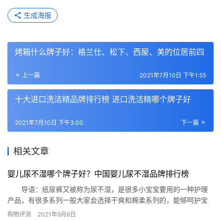
生成海报
烤箱什么牌子好：格兰仕、松下、西屋、美的位居前四
上一篇
2021年7月10日 下午1:55
十大进口洗洁精品牌排行榜 进口洗洁精哪个牌子好
2021年7月10日 下午3:00
下一篇
相关文章
婴儿尿不湿哪个牌子好？中国婴儿尿不湿品牌排行榜
导语：纸尿裤又被称为尿不湿，是很多小宝宝要用的一种护理
产品，有很多系列一般大家会选择干爽和棉柔系列的，能够呵护宝
宝的肌肤，透气没刺激，下面小编为大家盘点了中国婴儿尿不湿品
购物评测
2021年9月6日