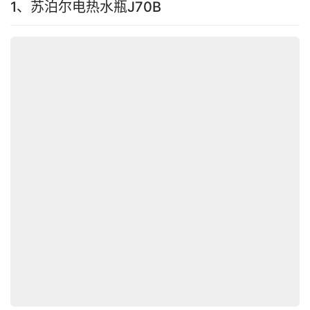
1、苏泊尔电热水瓶J70B