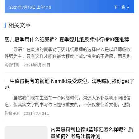
2021年7月10日 上午1:16
下一篇
相关文章
婴儿夏季用什么纸尿裤？夏季婴儿纸尿裤排行榜10强推荐
导语：在炎热的夏季对于婴儿纸尿裤的选择应该是以轻薄吸收
性强为主，只有这样才能在最大程度上减少宝宝的不适感，而且也
能减少闷热不适的状况，那么哪些纸尿裤适合婴儿在夏季使用呢?下
购物评测
2021年9月23日
面网就梳理了十款给有需要的您参考! 夏季婴儿纸尿裤排行榜10强推
荐 一、五羊超薄干爽透气纸尿裤 推荐理由：五羊家的这款
一生值得拥有的钢笔 Namiki最受欢迎，海明威同款你get了
单品在夏季婴儿纸尿裤排行榜10强推荐中是得到了众多宝妈认可…
吗
虽然我们现在生活在一个网络时代，沟通大多都是利用网络信
息，但其实文字的书写依旧是很重要的，不仅仅象征着文化，也能
更加真实的表露我们的情感。今天小编就来为大家推荐一些一生值
购物评测
2021年7月31日
得拥有的钢笔，快来看看吧。 一生值得拥有的钢笔： 1、
Namiki 2、Montegrappa 3、Aurora 4、Visconti
内幕爆料利拉德4篮球鞋怎么样呢？质
5、Mont Blanc …
量如何？老鸟吐槽评测