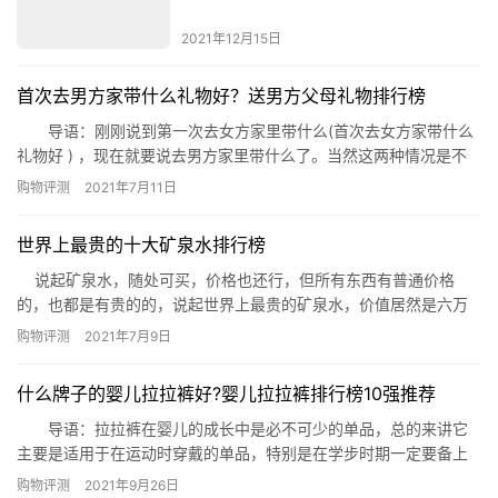
2021年12月15日
首次去男方家带什么礼物好？送男方父母礼物排行榜
导语：刚刚说到第一次去女方家里带什么(首次去女方家带什么
礼物好 ) ，现在就要说去男方家里带什么了。当然这两种情况是不
一样的，女方去男方家里最好不要挑选太贵的，太贵的不太好，挑
购物评测
2021年7月11日
选合适的就可以了。但是应该买什么呢?网小编带你看看。 送男方父
母礼物排行榜 1、烟 2、酒 3、水果 4、保健器械
世界上最贵的十大矿泉水排行榜
5、保暖内衣 6、丝巾 7、鲜花 …
说起矿泉水，随处可买，价格也还行，但所有东西有普通价格
的，也都是有贵的的，说起世界上最贵的矿泉水，价值居然是六万
美元，看完，小编我眼珠都要掉出来了，居然这么贵，下面
购物评测
2021年7月9日
(www.phb123.com)为您盘点世界上最贵的十大矿泉水。 世界上最
贵的矿泉水：夸迪克里斯塔洛Tributo莫迪利亚尼 售价$60,000美元
什么牌子的婴儿拉拉裤好?婴儿拉拉裤排行榜10强推荐
750毫升 &nbs…
导语：拉拉裤在婴儿的成长中是必不可少的单品，总的来讲它
主要是适用于在运动时穿戴的单品，特别是在学步时期一定要备上
一款，那么哪些拉拉裤是品质比较好的呢?今天网就整理了婴儿拉拉
购物评测
2021年9月26日