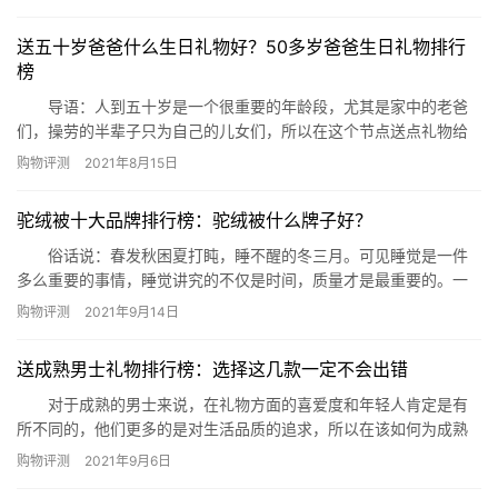
品给有需要的您参考! 小碎发整理神器排行榜 一、宣谷碎发神器
整理膏 推荐理由：宣谷家的这款产品在小碎发整理神器排行榜
送五十岁爸爸什么生日礼物好？50多岁爸爸生日礼物排行
推荐中采用天然的植物配方制作而成，所以小朋友也是同样能用
榜
的，清…
导语：人到五十岁是一个很重要的年龄段，尤其是家中的老爸
们，操劳的半辈子只为自己的儿女们，所以在这个节点送点礼物给
老爸是很有必要的，下面网就整理了50多岁爸爸生日礼物排行榜，
购物评测
2021年8月15日
一起来看看吧! 一、剃须刀 在50多岁爸爸生日礼物排行榜中剃
须刀对于每一位男士来说都是必须的，不过有些老爸可能为了节
驼绒被十大品牌排行榜：驼绒被什么牌子好？
约，一把剃须刀会用好久，所以在这时送剃须刀是在合适不过了。
二、…
俗话说：春发秋困夏打盹，睡不醒的冬三月。可见睡觉是一件
多么重要的事情，睡觉讲究的不仅是时间，质量才是最重要的。一
床温暖松软的被子简直就是睡眠的大救星，带来的是驼绒被前十品
购物评测
2021年9月14日
牌介绍。 驼绒被品牌排行榜 1.小绵羊 价格：459-1199￥
品牌介绍：上海小绵羊实业有限公司，羊毛被知名品牌，知名
送成熟男士礼物排行榜：选择这几款一定不会出错
(著名)蚕丝被品牌，上海市著名商…
对于成熟的男士来说，在礼物方面的喜爱度和年轻人肯定是有
所不同的，他们更多的是对生活品质的追求，所以在该如何为成熟
男士选择礼物呢?今天就由小编来为大家列出送成熟男士礼物排行
购物评测
2021年9月6日
榜，给您的购买做个参考。 一、手表 男人和女人对于饰品