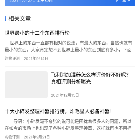
2021年7月27日 上午3:46
下一篇
相关文章
世界最小的十二个东西排行榜
世界上的东西一直都有相对的说法，有最大的东西，当然也就有
最小的东西，大家肯定想不到世界上最小的东西到底有多小，下面
(www.phb123.com)为您盘点世界最小的十个东西。 世界最小的十
购物评测
2021年9月4日
二个东西之一：最小的单筒望远镜 世界最小的十二个东西之二：最
小的药瓶和药丸 世界最小的十二个东西之三：最小的烟斗 &…
飞利浦加湿器怎么样评价好不好呢？
真相评测分析曝光
2021年12月15日
十大小碎发整理神器排行榜，炸毛星人必备神器！
导语：小碎发毫不夸张的说可能是困扰着很多人的问题，所以
在如今的市场上也出现了各种小碎发整理神器，这样就再也不用担
心对小碎发束手无策了，今天网就整理了十款热销且品质不错的单
购物评测
2021年9月21日