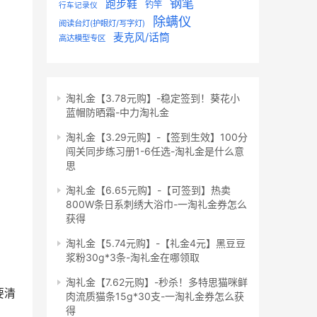
钢笔
跑步鞋
钓竿
行车记录仪
除螨仪
阅读台灯(护眼灯/写字灯)
麦克风/话筒
高达模型专区
淘礼金【3.78元购】-稳定签到！葵花小
蓝帽防晒霜-中力淘礼金
淘礼金【3.29元购】-【签到生效】100分
闯关同步练习册1-6任选-淘礼金是什么意
思
淘礼金【6.65元购】-【可签到】热卖
800W条日系刺绣大浴巾-一淘礼金券怎么
获得
淘礼金【5.74元购】-【礼金4元】黑豆豆
浆粉30g*3条-淘礼金在哪领取
淘礼金【7.62元购】-秒杀！多特思猫咪鲜
要清
肉流质猫条15g*30支-一淘礼金券怎么获
得