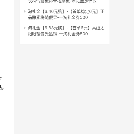
长柄气囊梳排骨按摩梳-淘礼金是什么
淘礼金【6.46元购】-【首单稳定6元】正
品酵素梅随便果-一淘礼金券500
淘礼金【6.83元购】-【首单6元】高级太
阳眼镜偏光墨镜-一淘礼金券500
信
品。