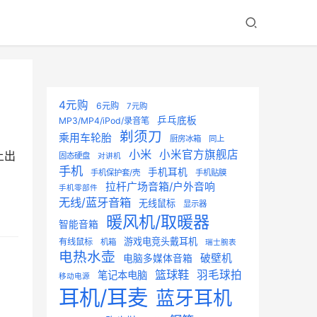
4元购
6元购
7元购
乒乓底板
MP3/MP4/iPod/录音笔
剃须刀
乘用车轮胎
厨房冰箱
同上
小米
小米官方旗舰店
上出
固态硬盘
对讲机
手机
手机耳机
手机保护套/壳
手机贴膜
拉杆广场音箱/户外音响
手机零部件
无线/蓝牙音箱
无线鼠标
显示器
暖风机/取暖器
智能音箱
游戏电竞头戴耳机
有线鼠标
机箱
瑞士腕表
电热水壶
破壁机
电脑多媒体音箱
篮球鞋
羽毛球拍
笔记本电脑
移动电源
耳机/耳麦
蓝牙耳机