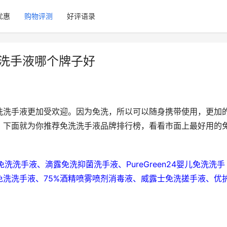
优惠
购物评测
好评语录
洗洗手液哪个牌子好
洗洗手液更加受欢迎。因为免洗，所以可以随身携带使用，更加
。下面就为你推荐免洗洗手液品牌排行榜，看看市面上最好用的
KY)免洗洗手液、滴露免洗抑菌洗手液、PureGreen24婴儿免洗洗手
洗洗手液、75%酒精喷雾喷剂消毒液、威露士免洗搓手液、优