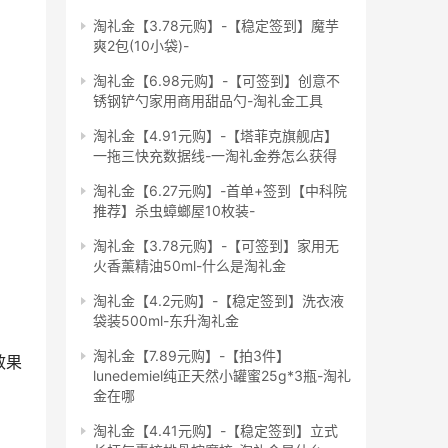
淘礼金【3.78元购】-【稳定签到】魔芋
爽2包(10小袋)-
淘礼金【6.98元购】-【可签到】创意不
锈钢铲勺家用商用甜品勺-淘礼金工具
淘礼金【4.91元购】-【塔菲克旗舰店】
一拖三快充数据线-一淘礼金券怎么获得
淘礼金【6.27元购】-首单+签到【中科院
推荐】杀虫蟑螂屋10枚装-
淘礼金【3.78元购】-【可签到】家用无
火香薰精油50ml-什么是淘礼金
淘礼金【4.2元购】-【稳定签到】洗衣液
袋装500ml-东升淘礼金
淘礼金【7.89元购】-【拍3件】
效果
lunedemiel纯正天然小罐蜜25g*3瓶-淘礼
金在哪
淘礼金【4.41元购】-【稳定签到】立式