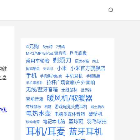
4元购
6元购
7元购
乒乓底板
MP3/MP4/iPod/录音笔
剃须刀
乘用车轮胎
厨房冰箱
同上
小米
小米官方旗舰店
的健
固态硬盘
对讲机
手机
手机耳机
手机保护套/壳
手机贴膜
免息
拉杆广场音箱/户外音响
手机零部件
无线/蓝牙音箱
无线鼠标
显示器
暖风机/取暖器
智能音箱
游戏电竞头戴耳机
有线鼠标
机箱
瑞士腕表
护优
电热水壶
破壁机
电脑多媒体音箱
篮球鞋
羽毛球拍
笔记本电脑
移动电源
耳机/耳麦
蓝牙耳机