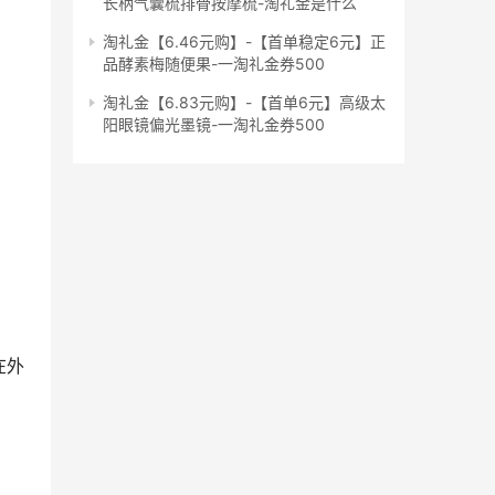
长柄气囊梳排骨按摩梳-淘礼金是什么
淘礼金【6.46元购】-【首单稳定6元】正
品酵素梅随便果-一淘礼金券500
淘礼金【6.83元购】-【首单6元】高级太
阳眼镜偏光墨镜-一淘礼金券500
在外