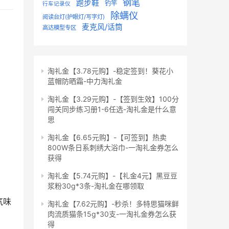
钢笔
跑步鞋
钓竿
行车记录仪
除螨仪
阅读台灯(护眼灯/写字灯)
麦克风/话筒
高达模型专区
淘礼金【3.78元购】-稳定签到！葵花小
蓝帽防晒霜-中力淘礼金
淘礼金【3.29元购】-【签到生效】100分
闯关同步练习册1-6任选-淘礼金是什么意
思
淘礼金【6.65元购】-【可签到】热卖
800W条日系刺绣大浴巾-一淘礼金券怎么
获得
淘礼金【5.74元购】-【礼金4元】黑豆豆
浆粉30g*3条-淘礼金在哪领取
气味
淘礼金【7.62元购】-秒杀！多特思猫咪鲜
肉流质猫条15g*30支-一淘礼金券怎么获
得