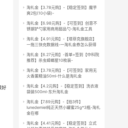
淘礼金【3.78元购】-【稳定签到】魔芋
爽2包(10小袋)-
淘礼金【6.98元购】-【可签到】创意不
锈钢铲勺家用商用甜品勺-淘礼金工具
淘礼金【4.91元购】-【塔菲克旗舰店】
一拖三快充数据线-一淘礼金券怎么获得
淘礼金【6.27元购】-首单+签到【中科院
推荐】杀虫蟑螂屋10枚装-
淘礼金【3.78元购】-【可签到】家用无
火香薰精油50ml-什么是淘礼金
淘礼金【4.2元购】-【稳定签到】洗衣液
很好
袋装500ml-东升淘礼金
淘礼金【7.89元购】-【拍3件】
lunedemiel纯正天然小罐蜜25g*3瓶-淘礼
金在哪
淘礼金【4.41元购】-【稳定签到】立式