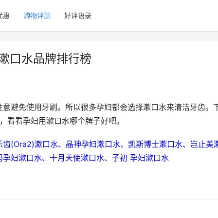
优惠
购物评测
好评语录
妇漱口水品牌排行榜
注意避免使用牙刷。所以很多孕妇都会选择漱口水来清洁牙齿。
排行榜，看看孕妇用漱口水哪个牌子好吧。
齿(Ora2)漱口水、晶神孕妇漱口水、凯斯博士漱口水、岂止美
妈孕妇漱口水、十月天使漱口水、子初 孕妇漱口水