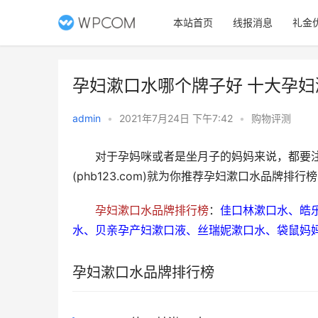
本站首页
线报消息
礼金
​孕妇漱口水哪个牌子好 十大孕
admin
•
2021年7月24日 下午7:42
•
购物评测
　　对于孕妈咪或者是坐月子的妈妈来说，都要
(phb123.com)就为你推荐孕妇漱口水品牌
孕妇漱口水品牌排行榜
：
佳口林漱口水、皓乐
水、贝亲孕产妇漱口液、丝瑞妮漱口水、袋鼠妈
孕妇漱口水品牌排行榜