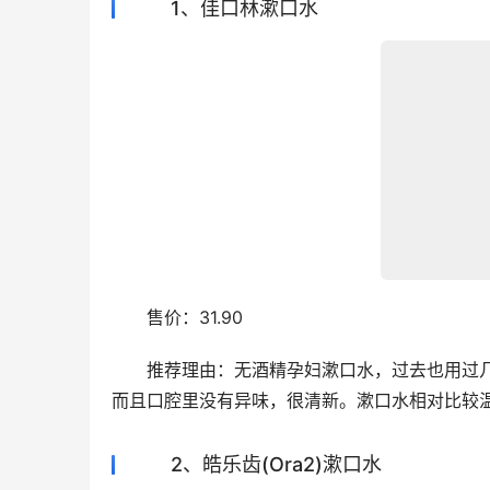
1、佳口林漱口水
　　售价：31.90
　　推荐理由：无酒精孕妇漱口水，过去也用过
而且口腔里没有异味，很清新。漱口水相对比较
2、皓乐齿(Ora2)漱口水