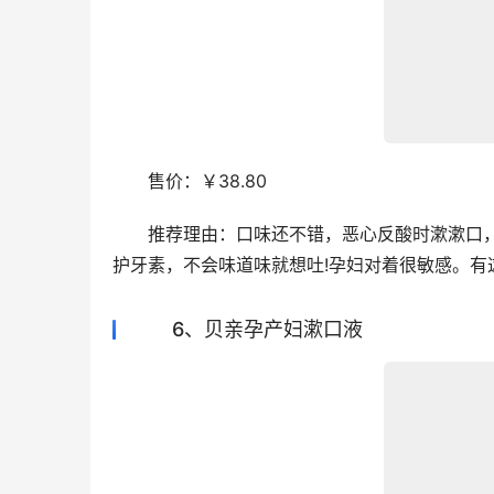
　　售价：￥38.80
　　推荐理由：口味还不错，恶心反酸时漱漱口
护牙素，不会味道味就想吐!孕妇对着很敏感。有
6、贝亲孕产妇漱口液