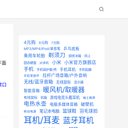
4元购
6元购
7元购
乒乓底板
MP3/MP4/iPod/录音笔
剃须刀
乘用车轮胎
厨房冰箱
同上
小米
小米官方旗舰店
下面
固态硬盘
对讲机
手机
手机耳机
手机保护套/壳
手机贴膜
拉杆广场音箱/户外音响
手机零部件
无线/蓝牙音箱
无线鼠标
显示器
漱口
暖风机/取暖器
智能音箱
游戏电竞头戴耳机
有线鼠标
机箱
瑞士腕表
电热水壶
破壁机
电脑多媒体音箱
篮球鞋
羽毛球拍
笔记本电脑
移动电源
耳机/耳麦
蓝牙耳机