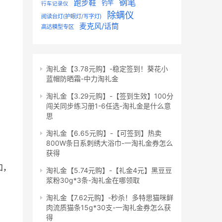
钢笔
跑步鞋
钓竿
行车记录仪
除螨仪
阅读台灯(护眼灯/写字灯)
麦克风/话筒
高达模型专区
淘礼金【3.78元购】-稳定签到！葵花小
蓝帽防晒霜-中力淘礼金
淘礼金【3.29元购】-【签到生效】100分
闯关同步练习册1-6任选-淘礼金是什么意
思
淘礼金【6.65元购】-【可签到】热卖
800W条日系刺绣大浴巾-一淘礼金券怎么
获得
和，
淘礼金【5.74元购】-【礼金4元】黑豆豆
浆粉30g*3条-淘礼金在哪领取
淘礼金【7.62元购】-秒杀！多特思猫咪鲜
肉流质猫条15g*30支-一淘礼金券怎么获
得