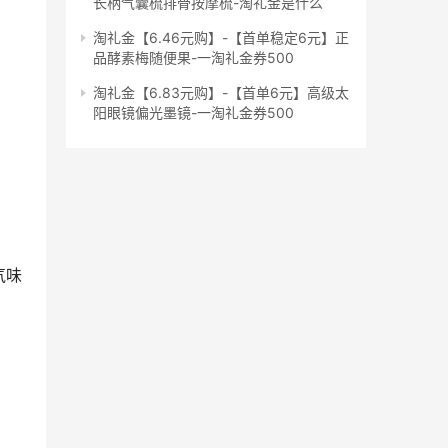
长柄气囊梳排骨按摩梳-淘礼金是什么
淘礼金【6.46元购】-【首单稳定6元】正
品酵素梅随便果-一淘礼金券500
淘礼金【6.83元购】-【首单6元】高级太
阳眼镜偏光墨镜-一淘礼金券500
气味