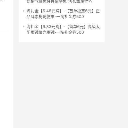
长柄气囊梳排骨按摩梳-淘礼金是什么
淘礼金【6.46元购】-【首单稳定6元】正
品酵素梅随便果-一淘礼金券500
淘礼金【6.83元购】-【首单6元】高级太
阳眼镜偏光墨镜-一淘礼金券500