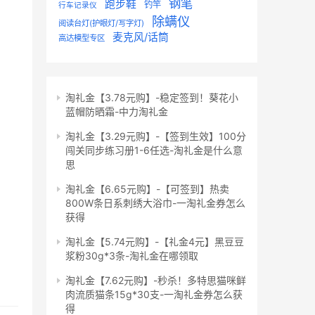
钢笔
跑步鞋
钓竿
行车记录仪
除螨仪
阅读台灯(护眼灯/写字灯)
麦克风/话筒
高达模型专区
淘礼金【3.78元购】-稳定签到！葵花小
蓝帽防晒霜-中力淘礼金
淘礼金【3.29元购】-【签到生效】100分
闯关同步练习册1-6任选-淘礼金是什么意
思
淘礼金【6.65元购】-【可签到】热卖
800W条日系刺绣大浴巾-一淘礼金券怎么
获得
淘礼金【5.74元购】-【礼金4元】黑豆豆
浆粉30g*3条-淘礼金在哪领取
淘礼金【7.62元购】-秒杀！多特思猫咪鲜
肉流质猫条15g*30支-一淘礼金券怎么获
得