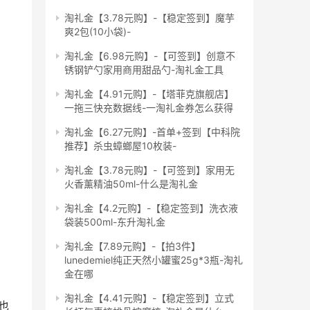
淘礼金【3.78元购】-【稳定签到】魔芋
爽2包(10小袋)-
淘礼金【6.98元购】-【可签到】创意不
锈钢铲勺家用商用甜品勺-淘礼金工具
淘礼金【4.91元购】-【塔菲克旗舰店】
一拖三快充数据线-一淘礼金券怎么获得
淘礼金【6.27元购】-首单+签到【中科院
推荐】杀虫蟑螂屋10枚装-
淘礼金【3.78元购】-【可签到】家用无
火香薰精油50ml-什么是淘礼金
淘礼金【4.2元购】-【稳定签到】洗衣液
袋装500ml-东升淘礼金
淘礼金【7.89元购】-【拍3件】
lunedemiel纯正天然小罐蜜25g*3瓶-淘礼
金在哪
淘礼金【4.41元购】-【稳定签到】立式
也