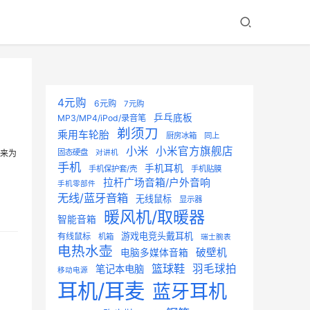
4元购
6元购
7元购
乒乓底板
MP3/MP4/iPod/录音笔
剃须刀
乘用车轮胎
厨房冰箱
同上
小米
小米官方旗舰店
固态硬盘
就来为
对讲机
手机
手机耳机
手机保护套/壳
手机贴膜
拉杆广场音箱/户外音响
手机零部件
无线/蓝牙音箱
无线鼠标
显示器
暖风机/取暖器
智能音箱
游戏电竞头戴耳机
有线鼠标
机箱
瑞士腕表
电热水壶
破壁机
电脑多媒体音箱
篮球鞋
羽毛球拍
笔记本电脑
移动电源
耳机/耳麦
蓝牙耳机