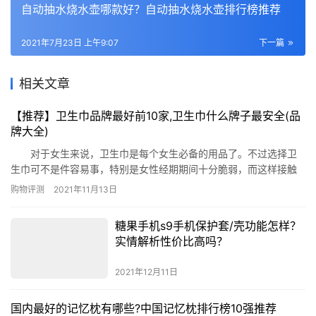
自动抽水烧水壶哪款好？自动抽水烧水壶排行榜推荐
2021年7月23日 上午9:07
下一篇
相关文章
【推荐】卫生巾品牌最好前10家,卫生巾什么牌子最安全(品
牌大全)
对于女生来说，卫生巾是每个女生必备的用品了。不过选择卫
生巾可不是件容易事，特别是女性经期期间十分脆弱，而这样接触
私密部位的卫生巾的安全程度很重要。那么2017奶奶卫生巾什么牌
购物评测
2021年11月13日
子最安全呢？下面为你公布【最新】卫生巾品牌最好前10家，卫生
巾什么牌子最安全(品牌大全)。 卫生巾品牌最好前10家 1、苏
糖果手机s9手机保护套/壳功能怎样？
菲卫生巾 2、高洁丝卫生巾 3、ABC卫生巾 …
实情解析性价比高吗？
2021年12月11日
国内最好的记忆枕有哪些?中国记忆枕排行榜10强推荐