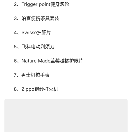
　　2、Trigger point健身滚轮
　　3、泊喜便携茶具套装
　　4、Swisse护肝片
　　5、飞科电动剃须刀
　　6、Nature Made蓝莓越橘护眼片
　　7、男士机械手表
　　8、Zippo锻纱打火机