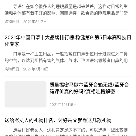
导语：在如今很多人的睡眠质量是越来越差，这样对日常的生
活和身体都有着不好的影响，因而选择一款合适的睡眠用品是非常
有哦必要的，今天小编就整理了中国记忆枕排行榜10强推荐给有需
购物评测
2021年8月7日
要的您参考，不过记忆枕并不是助于提升记忆力的，而且它柔软的
独特的材质能让人在最大程度上得到放松，提升睡眠质量。 中国记
2021年中国口罩十大品牌排行榜:稳健第9 第5日本高科技日
忆枕排行榜10强推荐 1、水星舒适透气慢回记忆枕 2、优
化专家
雅…
口罩是一种卫生用品，一般指戴在口鼻部位用于过滤进入口鼻
的空气，以达到阻挡有害的气体、气味、飞沫进出佩戴者口鼻的用
具，以纱布或纸等制成。在灰尘或者雾霾严重的城市，口罩虽然不
购物评测
2021年7月18日
能完全预防，但却是一种最有效的口腔防尘工具，以下罩排行榜由
权威机构汇总多方统计及网友反馈收集得出，旨在为广大消费者更
质量揭密马歇尔蓝牙音箱无线/蓝牙音
好的了解口罩行业知名企业和选购产品。那么口罩什么牌子的质量
箱评价真的好吗?真相吐槽解密
好?国产口罩…
2021年12月15日
送给老丈人的礼物排名，讨好岳父就靠这几款礼物
想要讨好老丈人，送礼肯定是少不了的，可以选择一些比较健