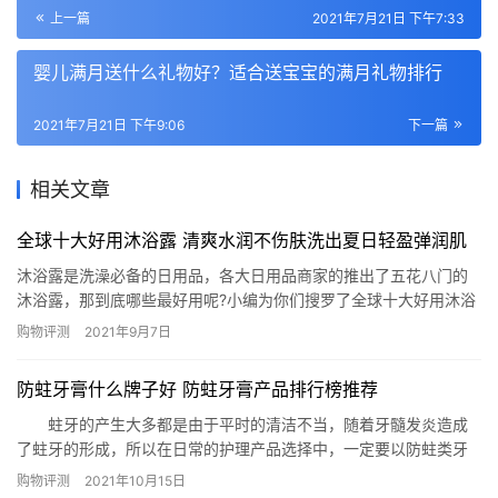
上一篇
2021年7月21日 下午7:33
婴儿满月送什么礼物好？适合送宝宝的满月礼物排行
2021年7月21日 下午9:06
下一篇
相关文章
全球十大好用沐浴露 清爽水润不伤肤洗出夏日轻盈弹润肌
沐浴露是洗澡必备的日用品，各大日用品商家的推出了五花八门的
沐浴露，那到底哪些最好用呢?小编为你们搜罗了全球十大好用沐浴
露，有了这些沐浴露美美的洗个澡不是问题。 1.Fresh/馥蕾诗清甜
购物评测
2021年9月7日
荔枝香沐浴露 馥蕾诗清甜荔枝香沐浴露成分天然，富含维生素E、维
生素C、荔枝提取物、芒果籽油能够抵御外界侵袭使肌肤柔滑细嫩。
防蛀牙膏什么牌子好 防蛀牙膏产品排行榜推荐
泡沫细腻丰富能温和洁净肌肤、清透舒缓。 2.欧舒丹樱…
蛀牙的产生大多都是由于平时的清洁不当，随着牙髓发炎造成
了蛀牙的形成，所以在日常的护理产品选择中，一定要以防蛀类牙
膏为主。那么今天就由小编来为大家列出防蛀牙膏产品排行榜，告
购物评测
2021年10月15日
诉您防蛀牙膏什么牌子好。 防蛀牙膏产品排行榜： 1、高露洁