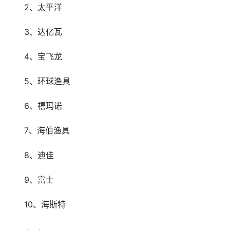
　　2、太平洋
　　3、达亿瓦
　　4、宝飞龙
　　5、环球渔具
　　6、禧玛诺
　　7、海伯渔具
　　8、迪佳
　　9、富士
　　10、海斯特