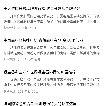
2、黑人 3、狮王 4、佳洁士 5、云南白药
十大进口牙膏品牌排行榜 进口牙膏哪个牌子好
6、舒客 7、elmex 8、舒适达 八、舒…
牙膏作为必需的日用品消费品，是需要经常更换品牌的。有很
多进口牙膏品牌都进军中国市场了，在这些外国品牌中，那么进口
品牌最好呢？下面(phb123.com)就为你推荐进口牙膏品牌排行榜，
购物评测
2021年8月12日
看看最好用的进口牙膏品牌有哪些吧。 进口牙膏品牌排行榜：
佳洁士牙膏、玛尔斯牙膏、艾禾美(ARM&HAMMER)牙膏、严迪
中国面粉品牌排行榜,古船面粉夺冠(金沙珂第八)
(YANDY)牙膏、双莲(TwinLotu…
相信很多人都喜欢吃面条、包子等食物，这些食品的一种重要
材料就是面粉。面粉可以做很多美味的食物。当然，越美味的食物
对面粉质量的要求就越高，下面网为你公布中国面粉品牌排行榜,看
购物评测
2021年10月20日
看哪些面粉品牌在我国销量最高。 中国面粉品牌排行榜 排名 品
牌 市场占有率 1、古船，8.3% 2、香满园，6.85%
吸尘器哪些好？世界吸尘器排行榜10强推荐
3、金龙鱼，6.80% 4、河套，5.35%…
导语：吸尘器杜宇家居环境有着非常便捷的作用，在如今的市
场上也有很多不同的吸尘器种类，好的吸尘器清洁的同时还能在减
少对家居产品的磨损，那么到底哪些吸尘器是比较好用的呢?今天网
购物评测
2021年8月30日
就整理了世界吸尘器排行榜10强推荐给有需要的您参考! 世界吸尘器
排行榜10强 1、苏泊尔VCC81A-12大吸力吸尘器 2、德尔
法国购物必买清单 当地最值得买的都在这里
玛DX700吸尘器 3、海尔 HT-C216…