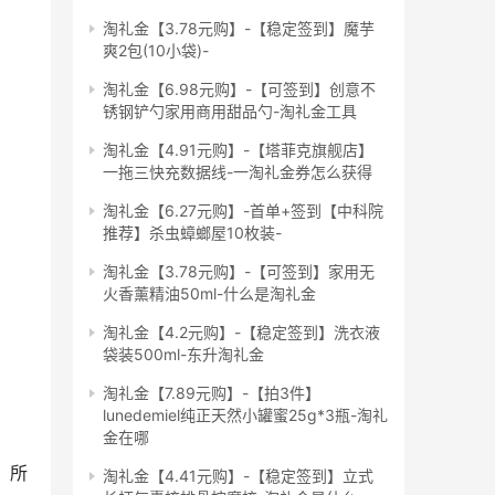
淘礼金【3.78元购】-【稳定签到】魔芋
爽2包(10小袋)-
淘礼金【6.98元购】-【可签到】创意不
锈钢铲勺家用商用甜品勺-淘礼金工具
淘礼金【4.91元购】-【塔菲克旗舰店】
一拖三快充数据线-一淘礼金券怎么获得
淘礼金【6.27元购】-首单+签到【中科院
推荐】杀虫蟑螂屋10枚装-
淘礼金【3.78元购】-【可签到】家用无
火香薰精油50ml-什么是淘礼金
淘礼金【4.2元购】-【稳定签到】洗衣液
袋装500ml-东升淘礼金
淘礼金【7.89元购】-【拍3件】
lunedemiel纯正天然小罐蜜25g*3瓶-淘礼
金在哪
，所
淘礼金【4.41元购】-【稳定签到】立式