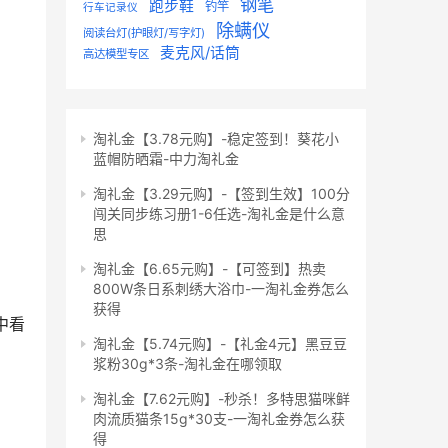
钢笔
跑步鞋
钓竿
行车记录仪
除螨仪
阅读台灯(护眼灯/写字灯)
麦克风/话筒
高达模型专区
淘礼金【3.78元购】-稳定签到！葵花小
蓝帽防晒霜-中力淘礼金
淘礼金【3.29元购】-【签到生效】100分
闯关同步练习册1-6任选-淘礼金是什么意
思
淘礼金【6.65元购】-【可签到】热卖
800W条日系刺绣大浴巾-一淘礼金券怎么
获得
中看
淘礼金【5.74元购】-【礼金4元】黑豆豆
浆粉30g*3条-淘礼金在哪领取
淘礼金【7.62元购】-秒杀！多特思猫咪鲜
肉流质猫条15g*30支-一淘礼金券怎么获
得