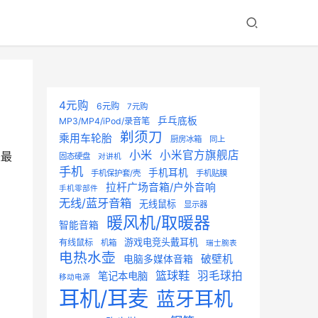
4元购
6元购
7元购
乒乓底板
MP3/MP4/iPod/录音笔
剃须刀
乘用车轮胎
厨房冰箱
同上
小米
小米官方旗舰店
是最
固态硬盘
对讲机
手机
手机耳机
手机保护套/壳
手机贴膜
拉杆广场音箱/户外音响
手机零部件
无线/蓝牙音箱
无线鼠标
显示器
暖风机/取暖器
智能音箱
游戏电竞头戴耳机
有线鼠标
机箱
瑞士腕表
电热水壶
破壁机
电脑多媒体音箱
篮球鞋
羽毛球拍
笔记本电脑
移动电源
耳机/耳麦
蓝牙耳机