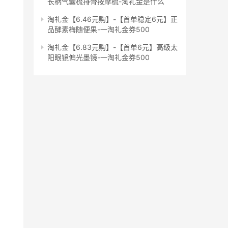
长柄气囊梳排骨按摩梳-淘礼金是什么
淘礼金【6.46元购】-【首单稳定6元】正
品酵素梅随便果-一淘礼金券500
淘礼金【6.83元购】-【首单6元】高级太
阳眼镜偏光墨镜-一淘礼金券500