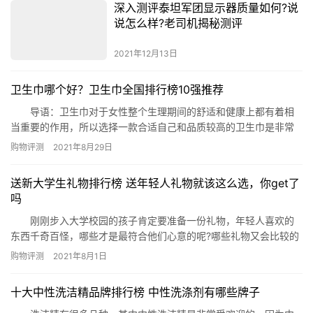
深入测评泰坦军团显示器质量如何?说
说怎么样?老司机揭秘测评
2021年12月13日
卫生巾哪个好？卫生巾全国排行榜10强推荐
导语：卫生巾对于女性整个生理期间的舒适和健康上都有着相
当重要的作用，所以选择一款合适自己和品质较高的卫生巾是非常
重要的，那么哪些卫生巾是销量和口碑比较好的呢?下面网就梳理了
购物评测
2021年8月29日
在全国最火的十款单品给有需要的您参考! 卫生巾全国排行榜10强推
荐 一、怡丽迷你巾天然日用卫生巾 推荐理由：怡丽家的这
送新大学生礼物排行榜 送年轻人礼物就该这么选，你get了
款产品在卫生巾全国排行榜10强推荐中采用最天然的成分洁菌层…
吗
刚刚步入大学校园的孩子肯定要准备一份礼物，年轻人喜欢的
东西千奇百怪，哪些才是最符合他们心意的呢?哪些礼物又会比较的
有创意呢?今天小编就来为大家列出送新大学生礼物排行榜，快来看
购物评测
2021年8月1日
看吧。 送新大学生礼物排行榜： 1、手表 2、机械键盘
3、夜灯 4、除螨仪 5、数码相机 6、香水
​十大中性洗洁精品牌排行榜 中性洗涤剂有哪些牌子
7、护肤品 8、头戴耳机 1、手表 详细介绍…