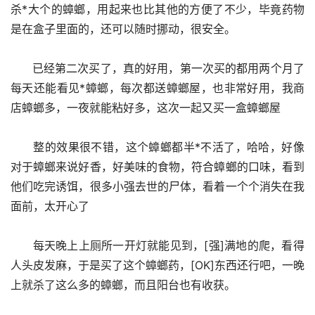
杀*大个的蟑螂，用起来也比其他的方便了不少，毕竟药物
是在盒子里面的，还可以随时挪动，很安全。
      已经第二次买了，真的好用，第一次买的都用两个月了
每天还能看见*蟑螂，每次都送蟑螂屋，也非常好用，我商
店蟑螂多，一夜就能粘好多，这次一起又买一盒蟑螂屋
      整的效果很不错，这个蟑螂都半*不活了，哈哈，好像
对于蟑螂来说好香，好美味的食物，符合蟑螂的口味，看到
他们吃完诱饵，很多小强去世的尸体，看着一个个消失在我
面前，太开心了
      每天晚上上厕所一开灯就能见到，[强]满地的爬，看得
人头皮发麻，于是买了这个蟑螂药，[OK]东西还行吧，一晚
上就杀了这么多的蟑螂，而且阳台也有收获。