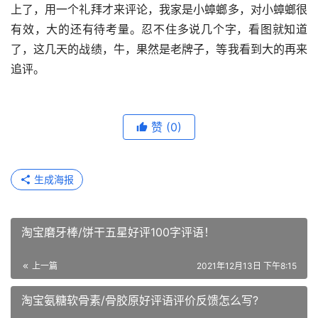
上了，用一个礼拜才来评论，我家是小蟑螂多，对小蟑螂很
有效，大的还有待考量。忍不住多说几个字，看图就知道
了，这几天的战绩，牛，果然是老牌子，等我看到大的再来
追评。
赞
(0)
生成海报
淘宝磨牙棒/饼干五星好评100字评语！
上一篇
2021年12月13日 下午8:15
淘宝氨糖软骨素/骨胶原好评语评价反馈怎么写?