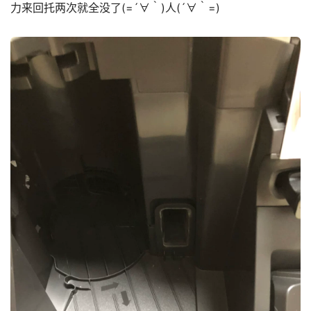
力来回托两次就全没了(=´∀｀)人(´∀｀=)