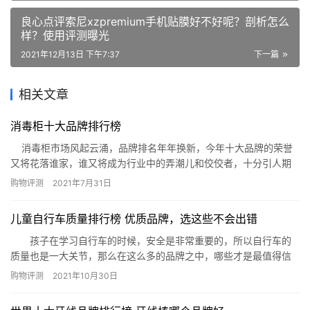
良心点评索尼xzpremium手机贴膜好不好呢？剖析怎么
样？使用评测曝光
2021年12月13日 下午7:37
下一篇
相关文章
消毒柜十大品牌排行榜
消毒柜市场风起云涌，品牌排名年年换新，今年十大品牌的荣誉
又将花落谁家，谁又将成为行业中的弄潮儿和佼佼者，十分引人期
待。 消毒柜十大品牌排名一：康宝Canbo 康宝于1988年创
购物评测
2021年7月31日
立，是中国驰名商标，中国名牌，在消毒柜行业中被公认为是消毒
碗柜行业的标志性品牌；康宝是广东康宝电器有…
儿童自行车质量排行榜 优质品牌，选这些不会出错
孩子在学习自行车的时候，安全是非常重要的，所以自行车的
质量也是一大关节，那么在这么多的品牌之中，哪些才是最值得信
赖的呢?今天小编就来为大家列出儿童自行车质量排行榜，给各位家
购物评测
2021年10月30日
长们做个参考。 儿童自行车质量排行榜： 1、飞鸽 2、优
贝尔 3、永久 4、好孩子 5、凤凰 6、大众甲壳虫