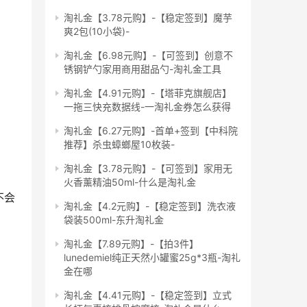
淘礼金【3.78元购】-【稳定签到】魔芋
爽2包(10小袋)-
淘礼金【6.98元购】-【可签到】创意不
锈钢铲勺家用商用甜品勺-淘礼金工具
淘礼金【4.91元购】-【塔菲克旗舰店】
一拖三快充数据线-一淘礼金券怎么获得
淘礼金【6.27元购】-首单+签到【中科院
推荐】杀虫蟑螂屋10枚装-
淘礼金【3.78元购】-【可签到】家用无
火香薰精油50ml-什么是淘礼金
不会
淘礼金【4.2元购】-【稳定签到】洗衣液
袋装500ml-东升淘礼金
淘礼金【7.89元购】-【拍3件】
lunedemiel纯正天然小罐蜜25g*3瓶-淘礼
金在哪
淘礼金【4.41元购】-【稳定签到】立式