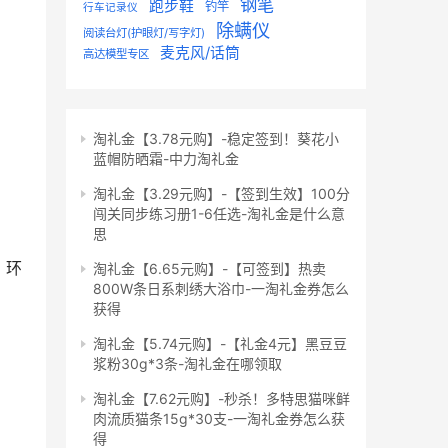
钢笔
跑步鞋
钓竿
行车记录仪
除螨仪
阅读台灯(护眼灯/写字灯)
麦克风/话筒
高达模型专区
淘礼金【3.78元购】-稳定签到！葵花小
蓝帽防晒霜-中力淘礼金
淘礼金【3.29元购】-【签到生效】100分
闯关同步练习册1-6任选-淘礼金是什么意
思
，环
淘礼金【6.65元购】-【可签到】热卖
800W条日系刺绣大浴巾-一淘礼金券怎么
获得
淘礼金【5.74元购】-【礼金4元】黑豆豆
浆粉30g*3条-淘礼金在哪领取
淘礼金【7.62元购】-秒杀！多特思猫咪鲜
肉流质猫条15g*30支-一淘礼金券怎么获
得