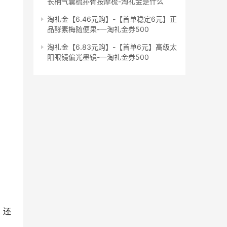
长柄气囊梳排骨按摩梳-淘礼金是什么
淘礼金【6.46元购】-【首单稳定6元】正
品酵素梅随便果-一淘礼金券500
淘礼金【6.83元购】-【首单6元】高级太
阳眼镜偏光墨镜-一淘礼金券500
，还