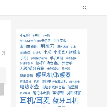
4元购
6元购
7元购
乒乓底板
MP3/MP4/iPod/录音笔
剃须刀
乘用车轮胎
厨房冰箱
同上
小米
小米官方旗舰店
，打
固态硬盘
对讲机
手机
手机耳机
手机保护套/壳
手机贴膜
拉杆广场音箱/户外音响
手机零部件
无线/蓝牙音箱
无线鼠标
显示器
暖风机/取暖器
智能音箱
游戏电竞头戴耳机
有线鼠标
机箱
瑞士腕表
电热水壶
破壁机
电脑多媒体音箱
篮球鞋
羽毛球拍
笔记本电脑
移动电源
耳机/耳麦
蓝牙耳机