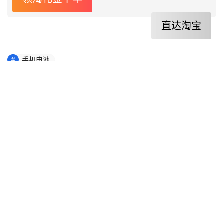
直达淘宝
手机电池
赞
(1)
生成海报
质量爆料手机水凝膜手机贴膜好用吗?怎么样呢?优缺点
测评
上一篇
2021年12月13日 下午4:37
请问大伙：松下魔音海妖麦克风/话筒究竟怎么样,真实
使用感受揭秘!!!不看必后悔