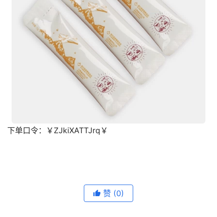
下单口令：
￥ZJkiXATTJrq￥
去淘宝购买
赞
(0)