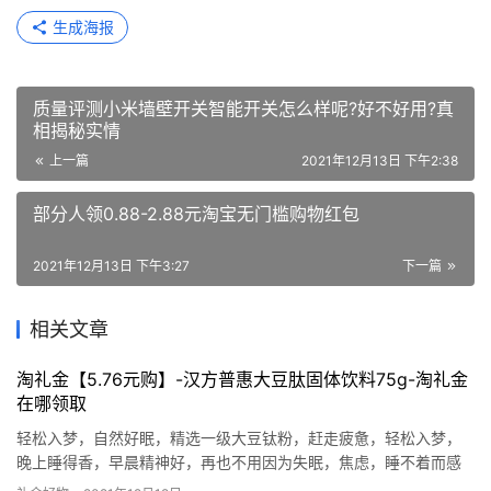
生成海报
质量评测小米墙壁开关智能开关怎么样呢?好不好用?真
相揭秘实情
上一篇
2021年12月13日 下午2:38
部分人领0.88-2.88元淘宝无门槛购物红包
2021年12月13日 下午3:27
下一篇
相关文章
淘礼金【5.76元购】-汉方普惠大豆肽固体饮料75g-淘礼金
在哪领取
轻松入梦，自然好眠，精选一级大豆钛粉，赶走疲惫，轻松入梦，
晚上睡得香，早晨精神好，再也不用因为失眠，焦虑，睡不着而感
到烦恼，快给你身边失眠的朋友安排吧！！ 下单口令：