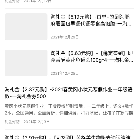
礼金好物
2021年12月12日
￥PplwXAcXsZR￥ 去淘宝购买 淘礼金在哪领取
淘礼金【6.19元购】-首单+签到海鹏
麻薯面包早餐代餐零食高饱腹-一淘礼
金券怎么获得
2021年12月29日
淘礼金【5.63元购】-【稳定签到】即
食香酥黄花鱼罐头100g*4-一淘礼金券
怎么获得
2021年12月25日
淘礼金【2.37元购】-2021春黄冈小状元寒假作业一年级语
数-一淘礼金券500
黄冈小状元寒假作业，正版授权印刷清晰，一二年级上，语文+数学
2本，全国通用，全面解析，详细讲解，打好基础，让孩子在寒假期
间拉开距离，赢在起跑线上！ 下单口令：￥tjjJXB3I3Zy￥ 去淘宝
礼金好物
2021年12月3日
购买 一淘礼金券500
淘礼金【3.91元购】-【可签到】芭格美生物酶去油污清洁