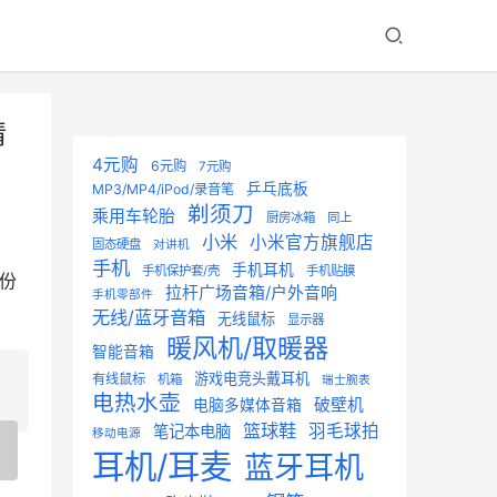
情
4元购
6元购
7元购
乒乓底板
MP3/MP4/iPod/录音笔
剃须刀
乘用车轮胎
厨房冰箱
同上
小米
小米官方旗舰店
固态硬盘
对讲机
手机
手机耳机
手机保护套/壳
手机贴膜
月份
拉杆广场音箱/户外音响
手机零部件
无线/蓝牙音箱
无线鼠标
显示器
暖风机/取暖器
智能音箱
游戏电竞头戴耳机
有线鼠标
机箱
瑞士腕表
电热水壶
破壁机
电脑多媒体音箱
篮球鞋
羽毛球拍
笔记本电脑
移动电源
耳机/耳麦
蓝牙耳机