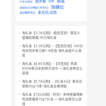
钢笔
跑步鞋
钓竿
行车记录仪
除螨仪
阅读台灯(护眼灯/写字灯)
麦克风/话筒
高达模型专区
淘礼金【3.78元购】-稳定签到！葵花小
蓝帽防晒霜-中力淘礼金
淘礼金【3.29元购】-【签到生效】100分
闯关同步练习册1-6任选-淘礼金是什么意
思
淘礼金【6.65元购】-【可签到】热卖
800W条日系刺绣大浴巾-一淘礼金券怎么
获得
淘礼金【5.74元购】-【礼金4元】黑豆豆
浆粉30g*3条-淘礼金在哪领取
淘礼金【7.62元购】-秒杀！多特思猫咪鲜
肉流质猫条15g*30支-一淘礼金券怎么获
得