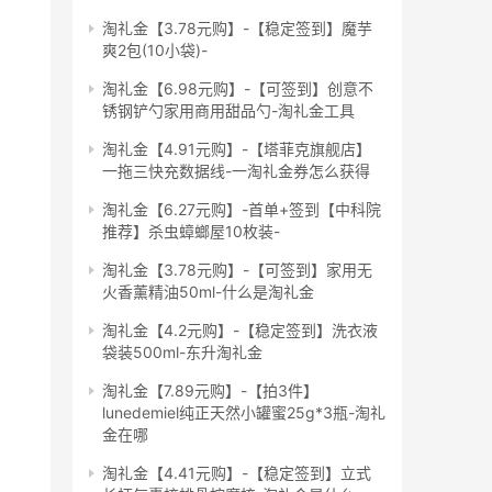
淘礼金【3.78元购】-【稳定签到】魔芋
爽2包(10小袋)-
淘礼金【6.98元购】-【可签到】创意不
锈钢铲勺家用商用甜品勺-淘礼金工具
淘礼金【4.91元购】-【塔菲克旗舰店】
一拖三快充数据线-一淘礼金券怎么获得
淘礼金【6.27元购】-首单+签到【中科院
推荐】杀虫蟑螂屋10枚装-
淘礼金【3.78元购】-【可签到】家用无
火香薰精油50ml-什么是淘礼金
淘礼金【4.2元购】-【稳定签到】洗衣液
袋装500ml-东升淘礼金
淘礼金【7.89元购】-【拍3件】
lunedemiel纯正天然小罐蜜25g*3瓶-淘礼
金在哪
淘礼金【4.41元购】-【稳定签到】立式