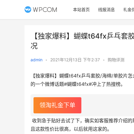
本站首页
线报消息
礼金
【独家爆料】蝴蝶t64fx乒乓套
况
admin
•
2021年12月13日 下午2:37
•
购物评测
【独家爆料】蝴蝶t64fx乒乓套胶/海绵/单胶
的一个微博话题#蝴蝶t64fx#冲上了热搜榜。
领淘礼金下单
 收到急于贴好去试了下，确实如客服推荐介绍的那样，弹力不错，控制较好，弧圈球也好拉，而
且这款性价比很高，以后就用这家的。