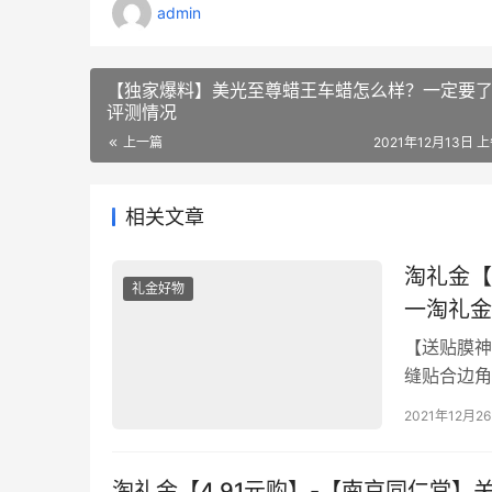
admin
【独家爆料】美光至尊蜡王车蜡怎么样？一定要
评测情况
上一篇
2021年12月13日 上
相关文章
淘礼金【
礼金好物
一淘礼金
【送贴膜神
缝贴合边角
膜！【贴坏包
2021年12月2
淘礼金【4.91元购】-【南京同仁堂】