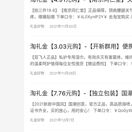
【拍三件19.8】【南京同仁堂】正品保障，颈肩腰腿
疼，哪痛贴哪 下单口令：￥iiL0XynlP2Y￥ 去淘宝购买
礼金好物
2021年11月30日
淘礼金【3.03元购】-【开新群用】便
【双飞人正品】私护专用湿巾，有效杀灭有害菌体，维持
的温柔呵护值得每位女性囤货【赠运费险】 下单口令：￥Vy
礼金好物
2021年11月29日
淘礼金【7.76元购】-【独立包装】国
【2021新款中国风】国潮创意，官方正品，高品质熔
证书齐全，买的放心，用的安心！ 下单口令：￥Qo0yXB
礼金好物
2021年12月7日