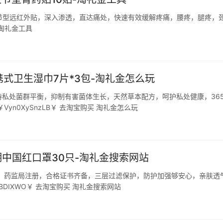
关节型远红外贴，深入渗透，直达痛处，快速有效缓解疼痛，腰疼，腿疼，
 淘礼金工具
携式卫生湿巾7片*3包-淘礼金怎么玩
私处菌群平衡，抑制有害菌体生长，天然草本配方，呵护私处健康，36
n0XySnzLB￥ 去淘宝购买 淘礼金怎么玩
潮中国红口罩30只-淘礼金搜索网站
喷，药监局注册，合格证书齐备，三层过滤保护，防护加强够安心，亲肤透
DIXWO￥ 去淘宝购买 淘礼金搜索网站