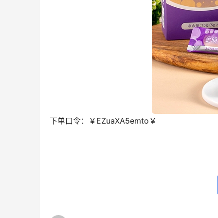
下单口令：
￥EZuaXA5emto￥
去淘宝购买