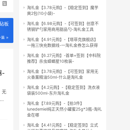
淘礼金【3.78元购】-【稳定签到】魔芋
爽2包(10小袋)-
心砧板
淘礼金【6.98元购】-【可签到】创意不
锈钢铲勺家用商用甜品勺-淘礼金工具
一篇
淘礼金【4.91元购】-【塔菲克旗舰店】
一拖三快充数据线-一淘礼金券怎么获得
淘礼金【6.27元购】-首单+签到【中科院
推荐】杀虫蟑螂屋10枚装-
淘礼金【3.78元购】-【可签到】家用无
-
火香薰精油50ml-什么是淘礼金
淘礼金【4.2元购】-【稳定签到】洗衣液
、无
袋装500ml-东升淘礼金
淘礼金【7.89元购】-【拍3件】
lunedemiel纯正天然小罐蜜25g*3瓶-淘礼
金在哪
淘礼金【4.41元购】-【稳定签到】立式