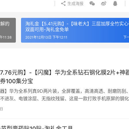
生成海报
了解的
淘礼金【5.41元购】-【味老大】三层加厚全竹实
双面可用-淘礼金免单
午11:38
2021年12月13日 下午12:11
下
7.76元购】-【闪魔】华为全系钻石钢化膜2片+神器
券100集分宝
器】华为全系列真9D两片装，全屏覆盖，高清高透、耐磨防刮
不进灰、电镀涂层、无指纹残留、这是一款打败手机原屏的钢化
赔】 下单口令：￥lBEb2Zt7Whq￥ 领淘礼金下单
6日
关节型膏药贴10贴-淘礼金工具