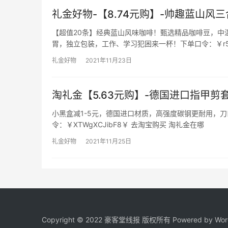
礼金好物-【8.74元购】-帅趣蓝山风
【超值20条】经典蓝山风味咖啡！甄选精品咖啡豆，中
胃，独立包装，工作、学习犯困来一杯！下单口令：￥r5fB
礼金好物
2021年11月23日
淘礼金【5.63元购】-德国进口指甲剪
小黑盒减1-5元，德国进口材质，高强度碳钢更耐用，
令：￥XTWgXCJibF8￥ 去淘宝购买 淘礼金在哪
礼金好物
2021年11月25日
Copyright © 2022 豪客堂线报 版权所有 Powered by
Wor