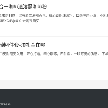
三合一咖啡速溶黑咖啡粉
温烘培制成，留有原始浓郁香气，精心调配速溶粉，口感醇厚香浓，不刺
XC4Vjx6￥ 去淘宝购买
套装4件套-淘礼金在哪
刀口更耐磨更久用，匠心打造，精心雕琢，四件套，一眼可见的质感， 下
dPress