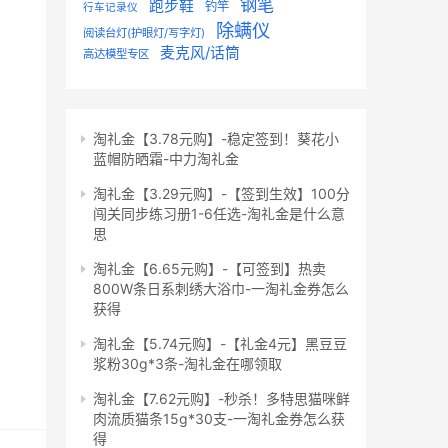
钢笔
跑步鞋
钓竿
行车记录仪
除螨仪
阅读台灯(护眼灯/写字灯)
麦克风/话筒
高达模型专区
淘礼金【3.78元购】-稳定签到！葵花小
蓝帽防晒霜-中力淘礼金
淘礼金【3.29元购】-【签到生效】100分
闯关同步练习册1-6任选-淘礼金是什么意
思
淘礼金【6.65元购】-【可签到】热卖
800W条日系刺绣大浴巾-一淘礼金券怎么
获得
淘礼金【5.74元购】-【礼金4元】黑豆豆
浆粉30g*3条-淘礼金在哪领取
淘礼金【7.62元购】-秒杀！多特思猫咪鲜
肉流质猫条15g*30支-一淘礼金券怎么获
得