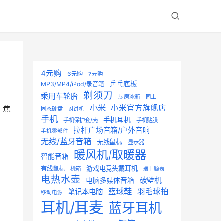
4元购
6元购
7元购
乒乓底板
MP3/MP4/iPod/录音笔
剃须刀
乘用车轮胎
厨房冰箱
同上
小米
小米官方旗舰店
，焦
固态硬盘
对讲机
手机
手机耳机
手机保护套/壳
手机贴膜
拉杆广场音箱/户外音响
手机零部件
无线/蓝牙音箱
无线鼠标
显示器
暖风机/取暖器
智能音箱
游戏电竞头戴耳机
有线鼠标
机箱
瑞士腕表
电热水壶
破壁机
电脑多媒体音箱
篮球鞋
羽毛球拍
笔记本电脑
移动电源
耳机/耳麦
蓝牙耳机