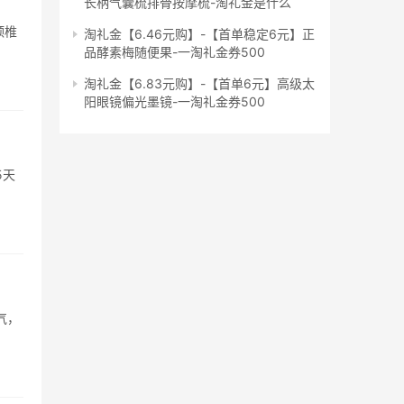
长柄气囊梳排骨按摩梳-淘礼金是什么
颈椎
淘礼金【6.46元购】-【首单稳定6元】正
品酵素梅随便果-一淘礼金券500
淘礼金【6.83元购】-【首单6元】高级太
阳眼镜偏光墨镜-一淘礼金券500
5天
气，