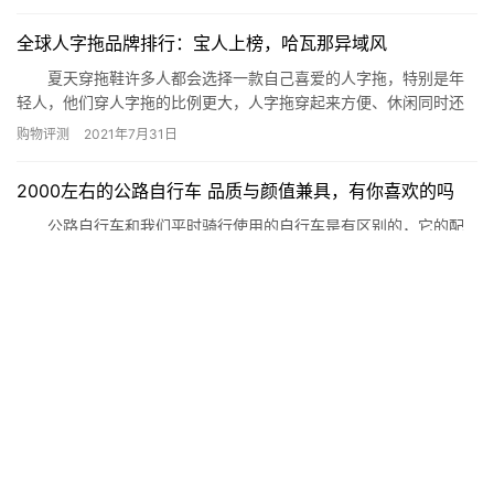
关。要选择合适自己的，成分好的洗发水。快来看看世界上三大洗
发水品牌。下面网为你公布世界三大洗发水品牌,最顶级高端的洗发
全球人字拖品牌排行：宝人上榜，哈瓦那异域风
水(爱特纳、卡诗、施巴)。 世界三大洗发水品牌：爱特纳、卡
诗、…
夏天穿拖鞋许多人都会选择一款自己喜爱的人字拖，特别是年
轻人，他们穿人字拖的比例更大，人字拖穿起来方便、休闲同时还
兼具时尚感，看起来酷酷的，所以大家都喜欢。今天小编搜集了全
购物评测
2021年7月31日
球人字拖排行前十的品牌，一起去看看吧! 全球人字拖品牌排行
1.哈瓦那 2.依帕内玛 3.耐克 4.阿迪达斯 5.宝人
2000左右的公路自行车 品质与颜值兼具，有你喜欢的吗
6.Roxy 7.奇克尚风 8.勃…
公路自行车和我们平时骑行使用的自行车是有区别的，它的配
置和价格都会更高，所以品质方面都是比较高端的。那么今天小编
就来为大家列出2000左右的公路自行车榜单，各位感兴趣的小伙伴
购物评测
2021年11月7日
快来看看吧。 2000左右的公路自行车： 1、美利达斯特拉93
2、捷安特OCR 500 3、喜德盛RX 300 4、捷安特
博朗剃须刀5030s怎么样，博朗剃须
Escape SL 1 5、JAVA公…
刀5030s价格
2021年12月26日
盘点十大“危险玩具” 小孩子不要玩哦！