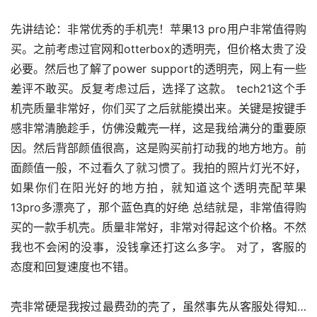
先讲结论：非常优秀的手机壳！苹果13 pro用户非常值得购
买。之前考虑过官网和otterbox的透明壳，但价格太贵了没
必要。然后也了解了power support的透明壳，网上有一些
差评不敢买。反复考虑过后，选择了这款。 tech21这个手
机壳质量非常好，你们买了之后就能摸出来。关键是按键手
感非常清脆趁手，仿佛没戴壳一样，这是我给满分的重要原
因。然后背部颜值很高，这是购买前打动我的地方地方。前
面颜值一般，不过看久了就习惯了。我拍的照片灯光不好，
如果你们在阳光好的地方拍，就知道这个透明壳配苹果
13pro多漂亮了，那个蓝色真的好绝 总结就是，非常值得购
买的一款手机壳。质量非常好，非常对得起这个价格。不然
我也不会闲的没事，没钱拿还打这么多字。 对了，客服的
态度和回复速度也不错。
壳非常硬是我按过最费劲的壳了，虽然事先从客服处得知…