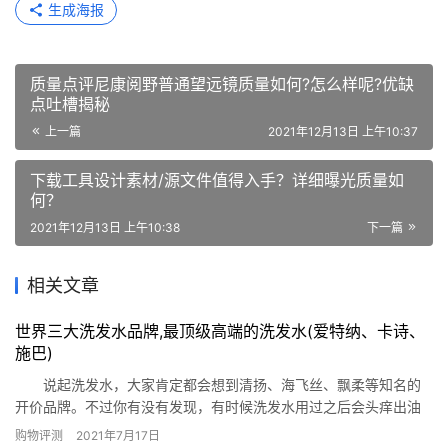
生成海报
质量点评尼康阅野普通望远镜质量如何?怎么样呢?优缺
点吐槽揭秘
上一篇
2021年12月13日 上午10:37
下载工具设计素材/源文件值得入手？详细曝光质量如
何？
2021年12月13日 上午10:38
下一篇
相关文章
世界三大洗发水品牌,最顶级高端的洗发水(爱特纳、卡诗、
施巴)
说起洗发水，大家肯定都会想到清扬、海飞丝、飘柔等知名的
开价品牌。不过你有没有发现，有时候洗发水用过之后会头痒出油
或者干燥，明明刚洗完头却像没洗一样?其实这是和洗发水的成分有
购物评测
2021年7月17日