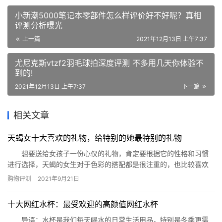
小新潮5000笔记本零部件怎么样评价好不好呢？真相
评测分析曝光
上一篇
2021年12月13日 上午7:37
尤尼克斯vtzf2羽毛球拍深度评测 不多用几天你体验不
到的!
2021年12月13日 上午7:37
下一篇
相关文章
天蝎女十大喜欢的礼物，给特别的她最特别的礼物
想要送给女孩子一份心仪的礼物，肯定要根据它的性格和习惯
进行选择，天蝎的女生对于色彩的搭配都是很注重的，也比较喜欢
小惊喜。那么今天就由小编来为大家列出天蝎女十大喜欢的礼物，
购物评测
2021年9月21日
给您做个参考。 天蝎女十大喜欢的礼物： 1、创意原木质音乐
盒 2、天蝎座纯银指环 3、天蝎座激光纸灯 4、DORIS
十大网红水杯：最受欢迎的高颜值网红水杯
星座香水 5、火树银花台灯 6、四季水晶球 …
导语：水杯是我们每天喝水的日常生活用品，特别是冬季更需