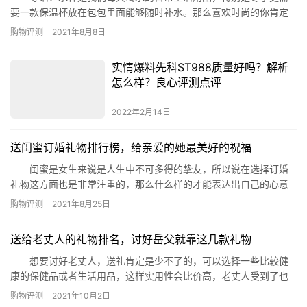
要一款保温杯放在包包里面能够随时补水。那么喜欢时尚的你肯定
会喜欢那些特别的又可爱的时尚水杯，今天网为大家盘点了十大网
购物评测
2021年8月8日
红水杯，一起来看看。 十大网红水杯 一、粉色细长款保温杯
直身杯 粉色细长款保温杯直身杯适合那些年轻女生使用，外观
实情爆料先科ST988质量好吗？解析
颜值很高有可爱的hello kitty小猫图案，这款…
怎么样？良心评测点评
2022年2月14日
送闺蜜订婚礼物排行榜，给亲爱的她最美好的祝福
闺蜜是女生来说是人生中不可多得的挚友，所以说在选择订婚
礼物这方面也是非常注重的，那么什么样的才能表达出自己的心意
呢?今天就由小编来为大家列出送闺蜜订婚礼物排行榜，给您做个参
购物评测
2021年8月25日
考。 送闺蜜订婚礼物排行榜： 1、金箔蝴蝶兰摆件 2、喜
上梢玄关灯 3、麋鹿台灯 4、中式结婚对梳 5、欧式茶
送给老丈人的礼物排名，讨好岳父就靠这几款礼物
具 6、家居天鹅灯摆件 7、保湿香薰小夜灯 …
想要讨好老丈人，送礼肯定是少不了的，可以选择一些比较健
康的保健品或者生活用品，这样实用性会比价高，老丈人受到了也
开心。那么今天就由小编来为大家列出送给老丈人的礼物排名，给
购物评测
2021年10月2日
您做个参考。 送给老丈人的礼物排名： 1、澳佳宝高能复合维