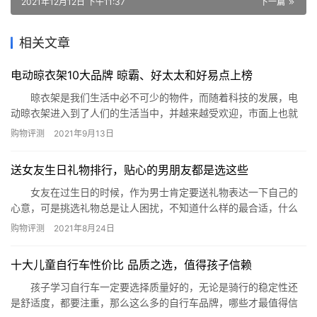
2021年12月12日 下午11:37
下一篇
相关文章
电动晾衣架10大品牌 晾霸、好太太和好易点上榜
晾衣架是我们生活中必不可少的物件，而随着科技的发展，电
动晾衣架进入到了人们的生活当中，并越来越受欢迎，市面上也就
出现了各种各样电动晾衣架品牌，质量却是良莠不齐。小编为大家
购物评测
2021年9月13日
整理了电动晾衣架10大品牌，一起来了解一下这些品牌吧。 电动晾
衣架10大品牌 1.好太太 2.盼盼 3.恋伊 4.晾霸
送女友生日礼物排行，贴心的男朋友都是选这些
5.欧兰特 6.九牧 7.恋晴 8…
女友在过生日的时候，作为男士肯定要送礼物表达一下自己的
心意，可是挑选礼物总是让人困扰，不知道什么样的最合适，什么
样的最符合女友的心意。那么今天就由小编来为大家列出送女友生
购物评测
2021年8月24日
日礼物排行，给您的购买做个参考。 一、化妆品 女生对于
化妆品都是没有抵抗力的，所以小编很推荐各位男生可以在女友生
十大儿童自行车性价比 品质之选，值得孩子信赖
日的时候，选一些比较实用的彩妆产品，比如腮红、口红以及粉底
液等等。…
孩子学习自行车一定要选择质量好的，无论是骑行的稳定性还
是舒适度，都要注重，那么这么多的自行车品牌，哪些才最值得信