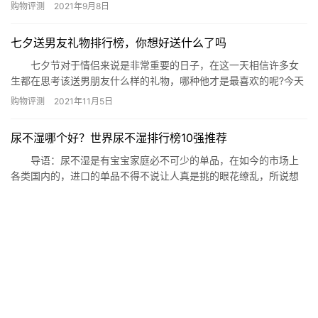
赖呢?今天小编就来为大家推荐十大儿童自行车性价比，感兴趣的小
购物评测
2021年9月8日
伙伴快来看看吧。 十大儿童自行车性价比： 1、AIER儿童自行
车 2、神舟鸟儿童自行车 3、凤凰儿童自行车 4、健儿
七夕送男友礼物排行榜，你想好送什么了吗
儿童自行车 5、永久儿童自行车 6、好孩子儿…
七夕节对于情侣来说是非常重要的日子，在这一天相信许多女
生都在思考该送男朋友什么样的礼物，哪种他才是最喜欢的呢?今天
就由小编来为大家列出七夕送男友礼物排行榜，给您做个参考。 七
购物评测
2021年11月5日
夕送男友礼物排行榜： 1、科学星空灯 2、手机投影仪
3、独角兽夜灯 4、蓝牙音箱 5、天气预报瓶 6、
尿不湿哪个好？世界尿不湿排行榜10强推荐
酣睡猫咪情侣杯 7、防静电能量平衡手环 8、超…
导语：尿不湿是有宝宝家庭必不可少的单品，在如今的市场上
各类国内的，进口的单品不得不说让人真是挑的眼花缭乱，所说想
必大家很想了解有哪些品质不错的尿不湿，又有哪些尿不湿是最受
购物评测
2021年8月7日
认可的，下面网就梳理了十款单品供有需要的您参考! 世界尿不湿排
行榜10强推荐 1、尤妮佳MoonyL尿不湿 2、五羊薄薄芯日
电吹风品牌排行榜,最受欢迎的吹风机品牌
用型尿不湿 3、柔爱悬浮芯尿不湿 4、爽然大吸…
对于女生来说，长发飘飘估计是很多女生的梦想，然而长发洗
头发就很麻烦了，特别是吹头发，不好的吹风机对头发有很大的伤
害。那么哪些电吹风品牌比较好呢?下面网为你公布电吹风品牌排行
购物评测
2021年9月15日
榜,看看哪些电吹风品牌在我国销量最高。 电吹风品牌排行榜 排
名 品牌 市场占有率 1、松下，28.1% 2、飞利浦，28.08%