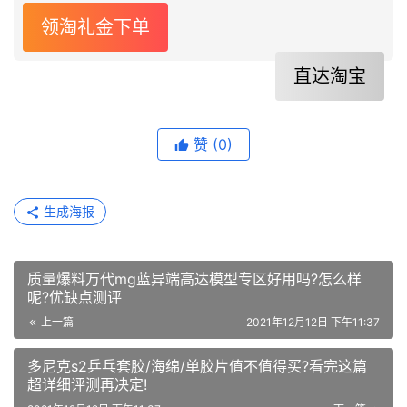
领淘礼金下单
直达淘宝
赞
(0)
生成海报
质量爆料万代mg蓝异端高达模型专区好用吗?怎么样
呢?优缺点测评
上一篇
2021年12月12日 下午11:37
多尼克s2乒乓套胶/海绵/单胶片值不值得买?看完这篇
超详细评测再决定!