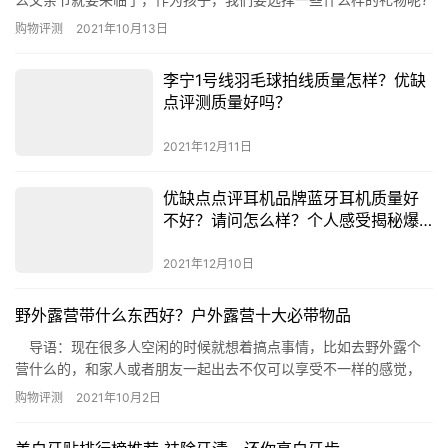
哪种才是最合适的呢?今天就由小编来为大家列出父亲节礼物实用排
购物评测
2021年10月13日
行榜，给您做个参考。 父亲节礼物实用排行榜： 1、足部健康
按摩器 2、传统茶具 3、按摩腰带 4、皮带钱包礼盒
李宁1号线羽毛球拍线质量怎样？优缺
5、便携随身茶盒 6、对茶枕 7、紫砂百福…
点评测质量好吗？
2021年12月11日
优缺点点评耳机品牌蓝牙耳机质量好
不好？请问怎么样？个人感受揭秘爆
料
2021年12月10日
野外露营带什么东西好？户外露营十大必带物品
导语：现在很多人空闲的时候就想着搞点事情，比如去野外露个
营什么的，和家人或者朋友一起出去不仅可以享受不一样的感觉，
再不济在朋友圈还可以发发东西，那么如果要去野外露营应该带什
购物评测
2021年10月2日
么东西呢?网小编为你盘点一些野外露营必备的物品。 户外露营十大
必带物品 1、户外双肩包 2、手电筒 3、帐篷 4、