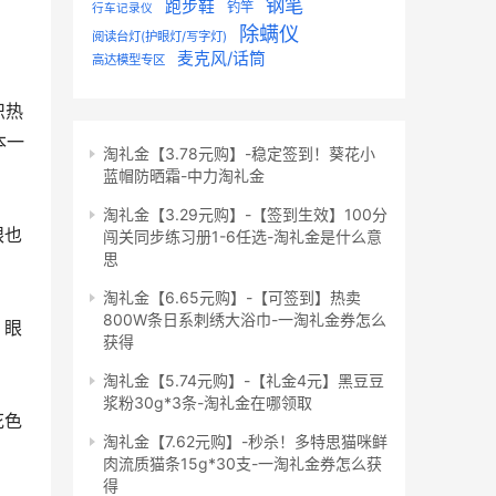
钢笔
跑步鞋
钓竿
行车记录仪
除螨仪
阅读台灯(护眼灯/写字灯)
麦克风/话筒
高达模型专区
本一
淘礼金【3.78元购】-稳定签到！葵花小
蓝帽防晒霜-中力淘礼金
淘礼金【3.29元购】-【签到生效】100分
闯关同步练习册1-6任选-淘礼金是什么意
思
淘礼金【6.65元购】-【可签到】热卖
800W条日系刺绣大浴巾-一淘礼金券怎么
获得
淘礼金【5.74元购】-【礼金4元】黑豆豆
浆粉30g*3条-淘礼金在哪领取
淘礼金【7.62元购】-秒杀！多特思猫咪鲜
肉流质猫条15g*30支-一淘礼金券怎么获
得