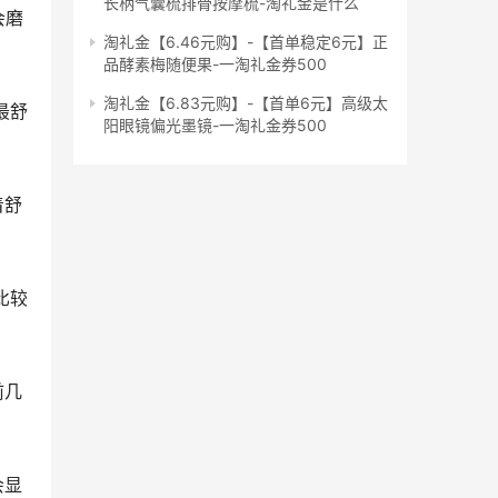
长柄气囊梳排骨按摩梳-淘礼金是什么
淘礼金【6.46元购】-【首单稳定6元】正
品酵素梅随便果-一淘礼金券500
淘礼金【6.83元购】-【首单6元】高级太
阳眼镜偏光墨镜-一淘礼金券500