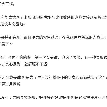
不会干涩。
见长辈必备啦~
了爱了～
款，真心遇到一款舒服不干涩
打算当月抛戴