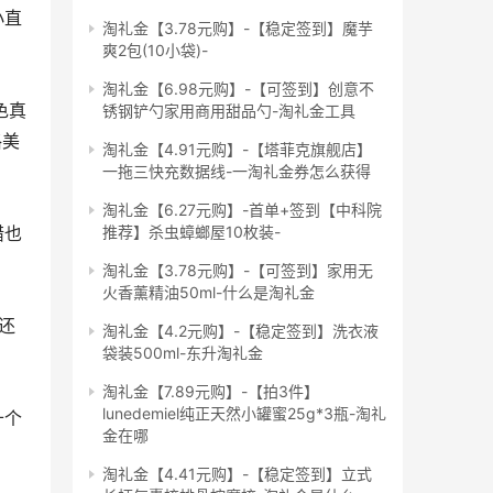
淘礼金【3.78元购】-【稳定签到】魔芋
爽2包(10小袋)-
淘礼金【6.98元购】-【可签到】创意不
锈钢铲勺家用商用甜品勺-淘礼金工具
格美
淘礼金【4.91元购】-【塔菲克旗舰店】
一拖三快充数据线-一淘礼金券怎么获得
淘礼金【6.27元购】-首单+签到【中科院
推荐】杀虫蟑螂屋10枚装-
淘礼金【3.78元购】-【可签到】家用无
火香薰精油50ml-什么是淘礼金
淘礼金【4.2元购】-【稳定签到】洗衣液
袋装500ml-东升淘礼金
淘礼金【7.89元购】-【拍3件】
lunedemiel纯正天然小罐蜜25g*3瓶-淘礼
金在哪
淘礼金【4.41元购】-【稳定签到】立式