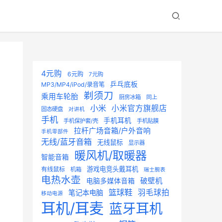
4元购
6元购
7元购
乒乓底板
MP3/MP4/iPod/录音笔
剃须刀
乘用车轮胎
厨房冰箱
同上
小米
小米官方旗舰店
固态硬盘
对讲机
手机
手机耳机
手机保护套/壳
手机贴膜
拉杆广场音箱/户外音响
手机零部件
无线/蓝牙音箱
无线鼠标
显示器
暖风机/取暖器
智能音箱
游戏电竞头戴耳机
有线鼠标
机箱
瑞士腕表
电热水壶
破壁机
电脑多媒体音箱
篮球鞋
羽毛球拍
笔记本电脑
移动电源
耳机/耳麦
蓝牙耳机