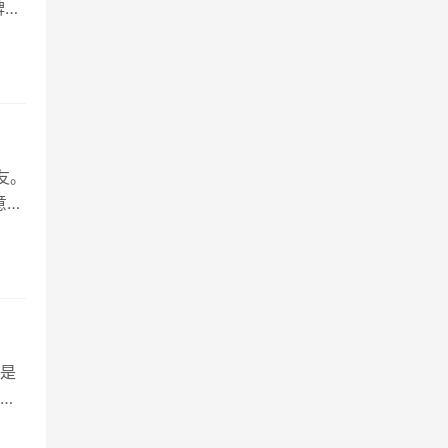
子,
立马
家服
友。
意
不
料很
是
物
，