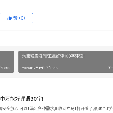
赞
(0)
淘宝粉底液/膏五星好评100字评语！
下午8:15
2021年12月12日 下午8:15
下
巾万能好评语30字!
着安全放心,可以⬇️满足各种需求,lh收到立马⬇️打开看了,很适合⬇️