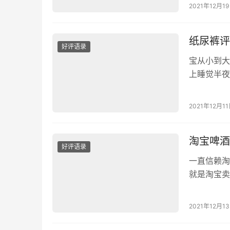
物流给力给
2021年12月1
格也是非常
优惠哟~ 
纸尿裤评
好评语录
宝从小到大
上睡觉半夜
会漏尿，还
超波透气，
2021年12月1
好评，客服
款，性价比
淘宝啤酒
好评语录
一直信赖淘
就是淘宝卖
宝秒杀一-
分，售后也
2021年12月1
到，有问题
售…