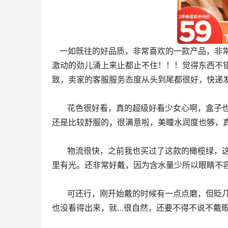
   一如既往的好品质，非常喜欢的一款产品，非常棒！o(*￣︶￣*)o搓手手万分期待的东西终于到手。内心那个炽热
激动的劲儿涌上来止都止不住！！！觉得东西不
致，卖家的客服服务态度从头到尾都很好，快递
      花色很好看，真的超级好看少女心啊，盒子也很好看，还送了美瞳盒，客服小姐姐也都很好，真的爱了，上眼也
还是比较舒服的，很满意啦，美瞳水润度也够，
      物流很快，之前我也买过了这款的橄榄绿，这次买的是缪斯蓝，真的巨好看！近看水蓝水蓝的，远看很自然，眼
里有光。还非常好戴，因为含水量少所以眼睛不
      可还行，刚开始戴的时候有一点点磨，但眨几下眼睛就好了，挺好的，总体上没什么不适感，也没有很干，花色
也没看得出来，就…很自然，还要不得不说不戴