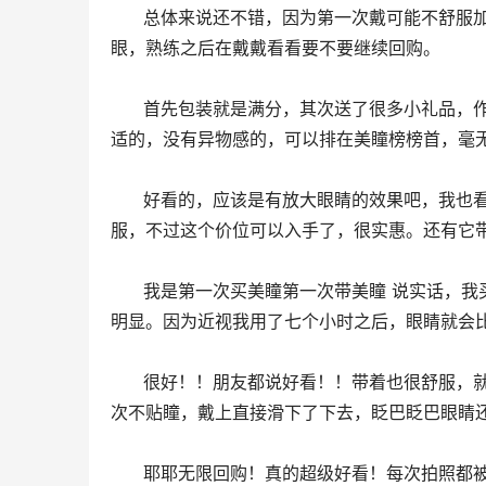
      总体来说还不错，因为第一次戴可能不舒服加不熟练，带了10多分钟才戴上。美瞳颜色也很洋气，就是有时会磨
眼，熟练之后在戴戴看看要不要继续回购。
      首先包装就是满分，其次送了很多小礼品，作为moody家无限回购的顾客，我想说他家美瞳是所有美瞳里面最舒
适的，没有异物感的，可以排在美瞳榜榜首，毫
      好看的，应该是有放大眼睛的效果吧，我也看不出来，哈哈，还有这个带着还行，不过还是没有隐形眼镜带着舒
服，不过这个价位可以入手了，很实惠。还有它
      我是第一次买美瞳第一次带美瞳 说实话，我买了两队这一对佩戴困难程度不高但是是比较磨眼睛的，异物感比较
明显。因为近视我用了七个小时之后，眼睛就会比
      很好！！朋友都说好看！！带着也很舒服，就是不知道是美瞳的原因还是我的原因，戴了很多次才戴上去，前几
次不贴瞳，戴上直接滑下了下去，眨巴眨巴眼睛
      耶耶无限回购！真的超级好看！每次拍照都被自己好看到；）被好多朋友夸还要去了链接嘻嘻～戴起来眼睛会显