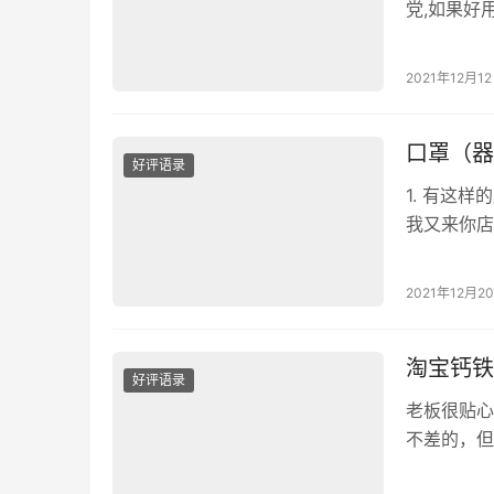
党,如果好
家里卫生巾
打开看了一
2021年12月1
务:点赞啦
口罩（器
好评语录
1. 有这样
我又来你店
思！！！因
过您的商品
2021年12月2
薄 春夏交
淘宝钙铁
好评语录
老板很贴心
不差的，但
流：物流超