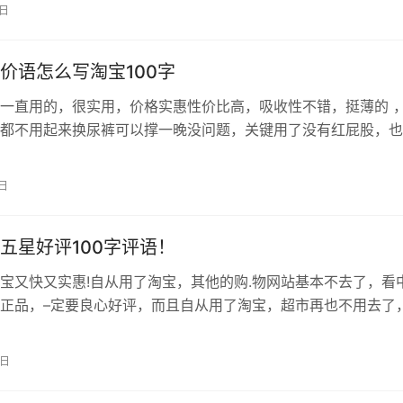
力！！东东很不错哟，外观看起来很漂亮，质量也杠杠的，这个
9日
实惠了，如果有需要，还是回来下次购买哟，希望老板下次能给
给家里老人…
价语怎么写淘宝100字
一直用的，很实用，价格实惠性价比高，吸收性不错，挺薄的 
都不用起来换尿裤可以撑一晚没问题，关键用了没有红屁股，也
会回购的！ 第一次在网上购买尿不湿，比实体店便宜多了，好
没有红屁屁。每天用好几个，便宜好用。完了回继续回购的，五
1日
服务态度也很好。 纸尿裤很不错，很吸尿，质量很好，一直用
很高…
五星好评100字评语！
宝又快又实惠!自从用了淘宝，其他的购.物网站基本不去了，看
正品，–定要良心好评，而且自从用了淘宝，超市再也不用去了
切电商平台，价格也比实体店便宜很多,所有的产品满分，服务满
满分，物流满分特别说一下，物流速度真的很快，上午买，下午
3日
也及时解决，问我为什么喜欢在淘宝买东西，因为，送货速度快