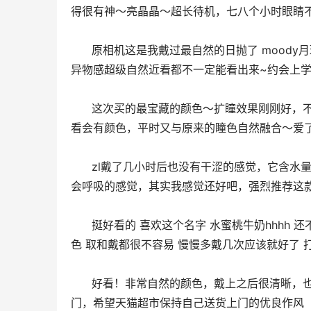
得很有神～亮晶晶～超长待机，七八个小时眼睛
      原相机这是我戴过最自然的日抛了 moody月球棕 太惊喜了上眼很舒服 我眼睛比较敏感很少戴美瞳这款戴上没有
异物感超级自然近看都不一定能看出来~约会上学
      这次买的最宝藏的颜色～扩瞳效果刚刚好，不会特别突兀，而且温柔的紫色过渡，在我这种瞳色深的人身上，细
看会有颜色，平时又与原来的瞳色自然融合～爱
      zl戴了几小时后也没有干涩的感觉，它含水量有！会再回购的啦！第一次买美瞳，咨询了客服，有一种隐形眼镜
会呼吸的感觉，其实我感觉还好吧，强烈推荐这
      挺好看的 喜欢这个名字 水蜜桃牛奶hhhh 还不习惯戴美瞳 但是为了生日过的粉仆仆的少女心满满就买了这个颜
色 取和戴都很不容易 慢慢多戴几次应该就好了 
      好看！非常自然的颜色，戴上之后很清晰，也没有明显的异物感哦，好评好评好评好评 但是这次快递没有送货上
门，希望天猫超市保持自己送货上门的优良作风