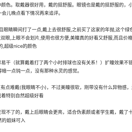
一会儿晚点看下情况再来追评。
﻿双眼,上眼不会划﻿片,使用﻿也很方便,美瞳真﻿的好看又舒服,而且价
超﻿级nice的颜色
得暗一点钝一点，没有那种水灵的感觉。
戴着特别自然超级好看
然的姐妹可入