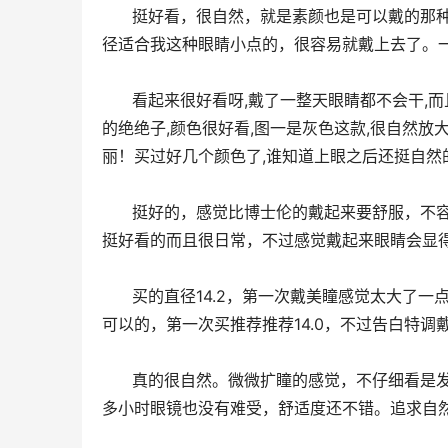
      挺好看，很自然，就是素颜也是可以戴的那种颜色。取戴器很好用，戴的挺舒服。眼镜也是戴的挺舒服的，小直
径适合我这种眼睛小点的，很容易就戴上去了。
      看起来很好﻿看呀,戴了一整天眼睛都不﻿会干,而且眼睛瞬间打了一﻿点,戴上去﻿很舒服,之前买了这﻿家的年抛,这个绿色﻿真
的绝绝子,颜色很﻿好看,图一是﻿灰色这款,很自然放大
丽！买过好几个颜﻿色了,谁知道﻿上眼之后还挺自然的,
      挺好的，感觉比博士伦的戴起来要舒服，不容易干（就算戴着打了两个小时排球也没有关系！）扩瞳效果不错也
挺好看的而且很日常，不过感觉戴起来眼睛会显
      买的直径14.2，第一次戴美瞳感觉太大了一点有点难戴(我眼睛不小)，不过美瞳很软，刚带没有什么异物感，还
可以的，第一次买推荐推荐14.0，不过告白特调
      真的很自然。微微扩瞳的感觉，不仔细看是发现不了的，戴上后眼睛会更亮，适合伪素颜或者学生戴，戴了十个
多小时眼镜也没有难受，舒适度还不错。追求自