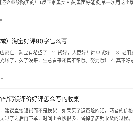
用还会继续购买的！⬇️反正家里女人多,里面好能吸,第一次用这个牌
,有独立封口！很便宜买了这么！痒最喜欢的,贵有贵的道理收到
下无数次回购 先说商品质量:产品总体不错，包装严实。再说商
2日
。最后点评快递:发货很快。其他就是感谢店家…
械）淘宝好评80字怎么写
的店家在，淘宝有希望了~ 2. 货好，人更好！简单就好！ 3. 老朋
光顾了，久了没来，生意看来还真不错哦。努力哦！ 4. 真不好
为电脑坏了，昨天才维修好，所以今天才给您付款。请谅解！！
真的很不错，很喜欢！！！ 5. 刚好穿的裤子，很好! 6. 不错 面
0日
替季节穿合适 7. 信誉很好，发货很及时 8…
锌/钙镁评价好评怎么写的收集
，建议直接退货而不是换货，如果买了运费险的话，两者的价格
是退了之后再下单，时间上会快很多，省掉了店铺收货的过程。
级棒！！！灰常快！下单之后很快的就发货了，隔两天就收到啦