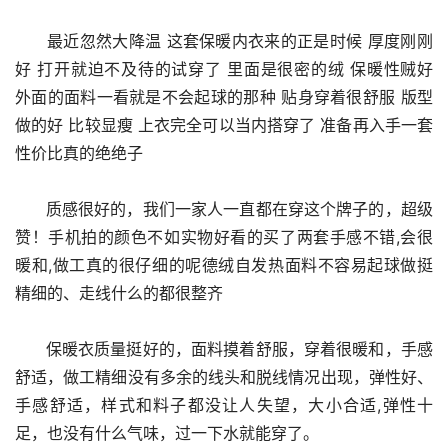
      最近忽然大降温 这套保暖内衣来的正是时候 厚度刚刚
好 打开就迫不及待的试穿了 里面是很密的绒 保暖性贼好 
外面的面料一看就是不会起球的那种 贴身穿着很舒服 版型
做的好 比较显瘦 上衣完全可以当内搭穿了 准备再入手一套 
性价比真的绝绝子
      质感很好的，我们一家人一直都在穿这个牌子的，超级
赞！手机拍的颜色不如实物好看的买了两套手感不错,会很
暖和,做工真的很仔细的呢德绒自发热面料不容易起球做挺
精细的、走线什么的都很整齐
      保暖衣质量挺好的，面料摸着舒服，穿着很暖和，手感
舒适，做工精细没有多余的线头和脱线情况出现，弹性好、
手感舒适，样式和料子都没让人失望，大小合适,弹性十
足，也没有什么气味，过一下水就能穿了。