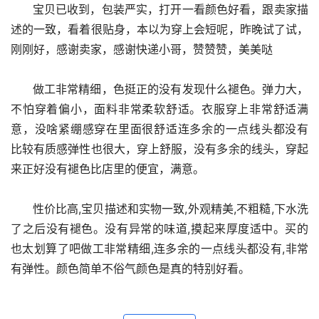
      宝贝已收到，包装严实，打开一看颜色好看，跟卖家描
述的一致，看着很贴身，本以为穿上会短呢，昨晚试了试，
刚刚好，感谢卖家，感谢快递小哥，赞赞赞，美美哒
      做工非常精细，色挺正的没有发现什么褪色。弹力大，
不怕穿着偏小，面料非常柔软舒适。衣服穿上非常舒适满
意，没啥紧绷感穿在里面很舒适连多余的一点线头都没有 
比较有质感弹性也很大，穿上舒服，没有多余的线头，穿起
来正好没有褪色比店里的便宜，满意。
      性价比高,宝贝描述和实物一致,外观精美,不粗糙,下水洗
了之后没有褪色。没有异常的味道,摸起来厚度适中。买的
也太划算了吧做工非常精细,连多余的一点线头都没有,非常
有弹性。颜色简单不俗气颜色是真的特别好看。