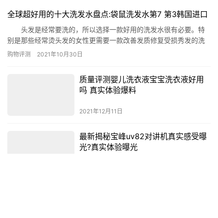
全球超好用的十大洗发水盘点:袋鼠洗发水第7 第3韩国进口
头发是经常要洗的，所以选择一款好用的洗发水很有必要。特
别是那些经常烫头发的女性更需要一款改善发质修复受损秀发的洗
发水，那么大家知道全球有哪些好用的洗发水吗?下面网为大家介绍
购物评测
2021年10月30日
一下好用洗发水排名前十，一起来看看全球口碑最好的洗发水，洗
发水最好的是什么牌子。 全球超好用的十大洗发水盘点 1、美
质量评测婴儿洗衣液宝宝洗衣液好用
国Avalon阿瓦隆洗发水 2、kiehl's氨基酸…
吗 真实体验爆料
2021年12月11日
最新揭秘宝峰uv82对讲机真实感受曝
光?真实体验曝光
2021年12月13日
十大丝绸家纺品牌排行榜,太湖雪丝绸家纺力压苏丝
人们的家里都会购买家纺，而且因为家纺是亲肤的产品，所以