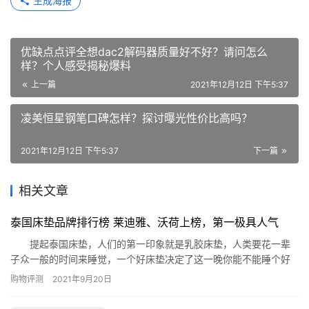
生成海报
优缺点点评全想dac2解码器质量好不好？请问怎么
样？个人感受揭秘爆料
上一篇
2021年12月12日 下午5:37
凌美恒星钢笔口碑怎样？探讨曝光性价比高吗？
2021年12月12日 下午5:37
下一篇
相关文章
泰国床垫品牌排行榜 莱迪雅、沃荷上榜，第一极具人气
提起泰国床垫，人们的第一印象就是乳胶床垫，人类要花一辈
子众一般的时间来睡觉，一个好床垫决定了这一晚你能不能睡个好
觉，软了硬了都不好，软硬适中才是上品，今天来看泰国床垫，泰
购物评测
2021年9月20日
国床垫品牌排行榜究竟是哪些品牌上榜了呢? 泰国床垫品牌排行榜
1.Greenlatex 2.沃荷 3.清幽雅兰 4.莱迪雅