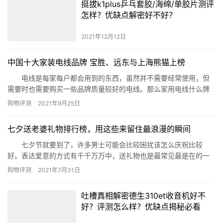
挺拔k1plus乒乓套胶/海绵/单胶片测评
5.ventry 6.皇家royal …
怎样？优缺点解密好不好？
2021年12月12日
中国十大家装电线品牌 宝胜、远东与上海熊猫上榜
电线是每家每户都会用到的东西，虽然并不需要经常使用，但
需要时也需要购买一些品牌质量较好的电线。那么家用电线什么牌
子好?下面为大家带来了中国十大家装电线品牌，一起来看看吧。 中
购物评测
2021年9月25日
国十大家装电线品牌 1、宝胜 2、上海熊猫 3、远东
4、上上 5、胜华电缆 6、德力西 7、亨通光电
七夕送老婆礼物排行榜，用这些来留住最浪漫的瞬间
8、南洋电缆 9、绿宝电缆 10、新亚…
七夕节就要到了，许多男士可能会比较困扰该怎么庆祝比较
好。表达爱意的方式有千千万万中，送礼物也是最常见最是在的一
个方式。那么今天就由小编来为大家列出七夕送老婆礼物排行榜，
购物评测
2021年7月31日
给您做个参考。 七夕送老婆礼物排行榜： 1、情侣对戒
2、怡丽丝尔水乳 3、香奈儿口红 4、蒂芙尼项链 5、
吐槽真相解密德生310et收音机好不
情侣居家服 6、情侣电动牙刷 7、DIY别墅拼装小房…
好？评测怎么样？优缺点揭秘必看