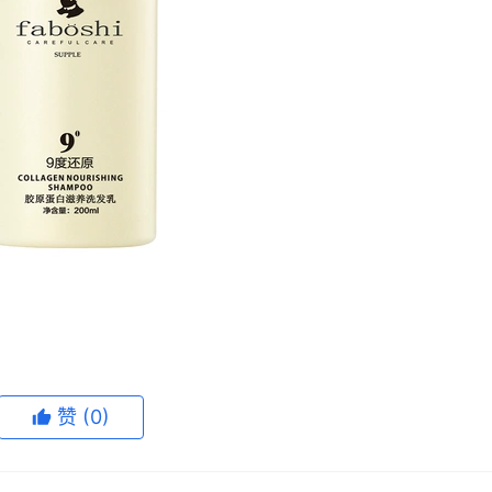
赞
(0)