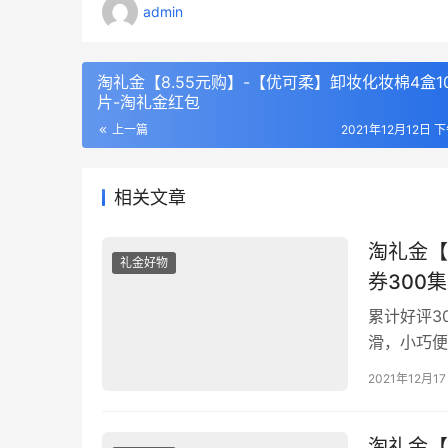
admin
淘礼金【8.55元购】-【优可柔】卸妆化妆棉4盒10
片-淘礼金红包
上一篇
2021年12月12日 下
相关文章
淘礼金【
礼金好物
券300
累计好评3
滑，小巧便
￥Bayy2
2021年12月1
淘礼金【