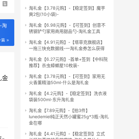
淘礼金【3.78元购】-【稳定签到】魔芋
爽2包(10小袋)-
-淘
淘礼金【6.98元购】-【可签到】创意不
锈钢铲勺家用商用甜品勺-淘礼金工具
一篇
淘礼金【4.91元购】-【塔菲克旗舰店】
一拖三快充数据线-一淘礼金券怎么获得
淘礼金【6.27元购】-首单+签到【中科院
推荐】杀虫蟑螂屋10枚装-
淘礼金【3.78元购】-【可签到】家用无
礼金
火香薰精油50ml-什么是淘礼金
淘礼金【4.2元购】-【稳定签到】洗衣液
袋装500ml-东升淘礼金
淘礼金【7.89元购】-【拍3件】
lunedemiel纯正天然小罐蜜25g*3瓶-淘礼
金在哪
淘礼金【4.41元购】-【稳定签到】立式
-