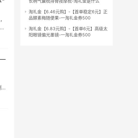
长柄气囊梳排骨按摩梳-淘礼金是什么
淘礼金【6.46元购】-【首单稳定6元】正
品酵素梅随便果-一淘礼金券500
，
安
淘礼金【6.83元购】-【首单6元】高级太
阳眼镜偏光墨镜-一淘礼金券500
-一
5