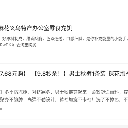
小麻花义乌特产办公室零食充饥
上好原料制成，甜香酥脆，色泽通透，口感细腻，是你补充能量的小能手
RwDK￥ 去淘宝购买
7.68元购】-【9.8秒杀！】男士秋裤1条装-探花淘
】冬季防冻腿，对抗寒冬，男士秋裤穿起来！柔软舒适面料，穿
贴身不臃肿！高弹不勒设计，裤裆加宽不卡裆！洗了不掉色，不
非常耐穿！ 下单口令：￥kZyIXAupj5P￥ 领淘礼金下单
5日