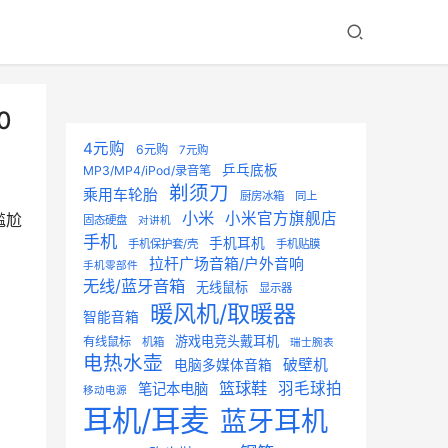
0
4元购
6元购
7元购
乒乓底板
MP3/MP4/iPod/录音笔
剃须刀
乘用车轮胎
厨房冰箱
同上
小米
小米官方旗舰店
尴尬
固态硬盘
对讲机
手机
手机耳机
手机保护套/壳
手机贴膜
拉杆广场音箱/户外音响
手机零部件
无线/蓝牙音箱
无线鼠标
显示器
暖风机/取暖器
智能音箱
游戏电竞头戴耳机
有线鼠标
机箱
瑞士腕表
电热水壶
破壁机
电脑多媒体音箱
篮球鞋
羽毛球拍
笔记本电脑
移动电源
耳机/耳麦
蓝牙耳机