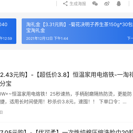
生成海报
40
淘礼金【3.31元购】-菊花决明子养生茶150g*30包
宝淘礼金
午12:59
2021年12月12日 下午1:44
下
2.43元购】-【超低价3.8】恒温家用电烙铁-一淘
集分宝
0W+~恒温家用电烙铁！25秒速热，手柄耐磨隔热防烫，更能防
捷，适用长时间使用！秒杀价3.8元，速囤！！ 下单口令：
ab282G￥ 领淘礼金下单
7日
7.05元购】-【优可柔】一次性纯棉压缩洗脸巾20粒