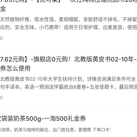
金
天然植物纤维，吸水性强，柔韧细腻，亲肤舒适不掉毛，不掉絮
白剂，安全无味，小巧携带！适用于日常护理、出差旅游，使用
忧！ 下单口令：￥klix2afhw5z￥ 领淘礼金下单
8日
7.62元购】-旗舰店0元购！北教版黄皮书02-10年
券怎么使用
北教版黄皮书02-10年大学生扶持计划，详情咨询满足条件可全
句手译本。英语一预测送学霸政治8套卷+五张答题卡，蕞后预测
辉学霸狂练，阅读真题同源，选文热点话题。 下单口令：
6日
AyEvVt￥ 领淘礼金下单
袋装奶茶500g-一淘500礼金券
浓厚，奶茶与咖啡的融合，出门放包里，更便携 下单口令：