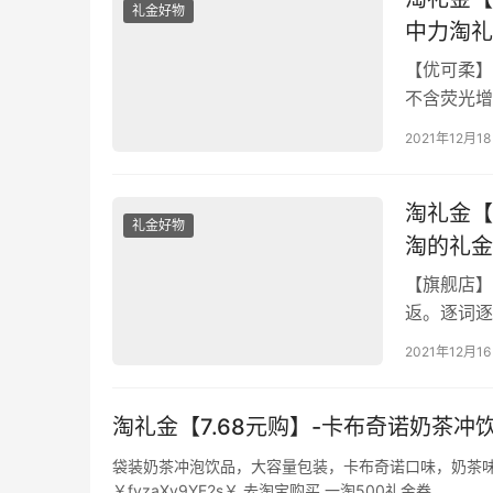
礼金好物
中力淘礼
【优可柔】
不含荧光增
全，出行更无
2021年12月1
淘礼金【
礼金好物
淘的礼金
【旗舰店】
返。逐词逐
套题搭王继
2021年12月1
￥sHraX
淘礼金【7.68元购】-卡布奇诺奶茶冲饮
袋装奶茶冲泡饮品，大容量包装，卡布奇诺口味，奶茶味
￥fvzaXy9YE2s￥ 去淘宝购买 一淘500礼金券