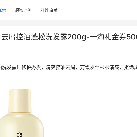
优惠
购物评测
好评语录
】去屑控油蓬松洗发露200g-一淘礼金券50
清爽控油洗发露！修护秀发，清爽控油去屑，万缕发丝根根清爽，拒绝