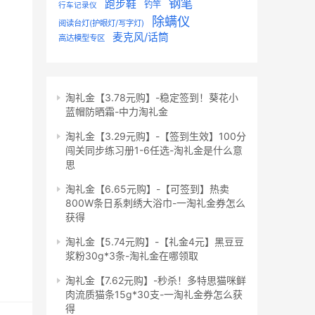
钢笔
跑步鞋
钓竿
行车记录仪
除螨仪
阅读台灯(护眼灯/写字灯)
麦克风/话筒
高达模型专区
淘礼金【3.78元购】-稳定签到！葵花小
蓝帽防晒霜-中力淘礼金
淘礼金【3.29元购】-【签到生效】100分
闯关同步练习册1-6任选-淘礼金是什么意
思
淘礼金【6.65元购】-【可签到】热卖
800W条日系刺绣大浴巾-一淘礼金券怎么
获得
淘礼金【5.74元购】-【礼金4元】黑豆豆
浆粉30g*3条-淘礼金在哪领取
淘礼金【7.62元购】-秒杀！多特思猫咪鲜
肉流质猫条15g*30支-一淘礼金券怎么获
得