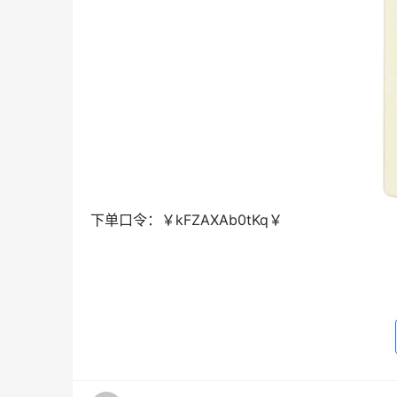
下单口令：
￥kFZAXAb0tKq￥
去淘宝购买