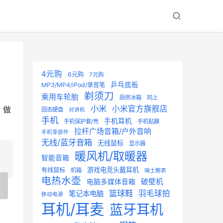
4元购
6元购
7元购
乒乓底板
MP3/MP4/iPod/录音笔
剃须刀
乘用车轮胎
厨房冰箱
同上
小米
小米官方旗舰店
，做
固态硬盘
对讲机
手机
手机耳机
手机保护套/壳
手机贴膜
拉杆广场音箱/户外音响
手机零部件
无线/蓝牙音箱
无线鼠标
显示器
暖风机/取暖器
智能音箱
游戏电竞头戴耳机
有线鼠标
机箱
瑞士腕表
电热水壶
破壁机
电脑多媒体音箱
篮球鞋
羽毛球拍
笔记本电脑
移动电源
耳机/耳麦
蓝牙耳机