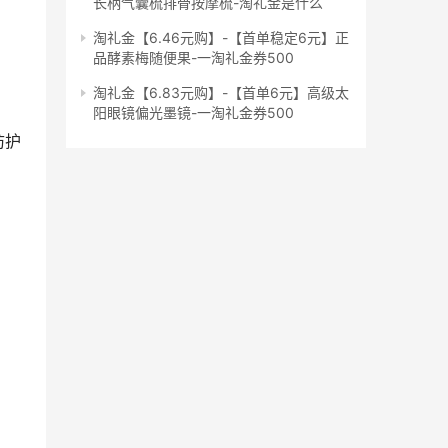
长柄气囊梳排骨按摩梳-淘礼金是什么
淘礼金【6.46元购】-【首单稳定6元】正
品酵素梅随便果-一淘礼金券500
淘礼金【6.83元购】-【首单6元】高级太
阳眼镜偏光墨镜-一淘礼金券500
护 