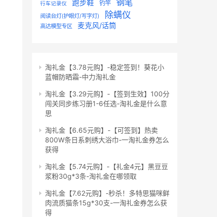
钢笔
跑步鞋
钓竿
行车记录仪
除螨仪
阅读台灯(护眼灯/写字灯)
麦克风/话筒
高达模型专区
淘礼金【3.78元购】-稳定签到！葵花小
蓝帽防晒霜-中力淘礼金
淘礼金【3.29元购】-【签到生效】100分
闯关同步练习册1-6任选-淘礼金是什么意
思
淘礼金【6.65元购】-【可签到】热卖
800W条日系刺绣大浴巾-一淘礼金券怎么
获得
淘礼金【5.74元购】-【礼金4元】黑豆豆
浆粉30g*3条-淘礼金在哪领取
淘礼金【7.62元购】-秒杀！多特思猫咪鲜
肉流质猫条15g*30支-一淘礼金券怎么获
得