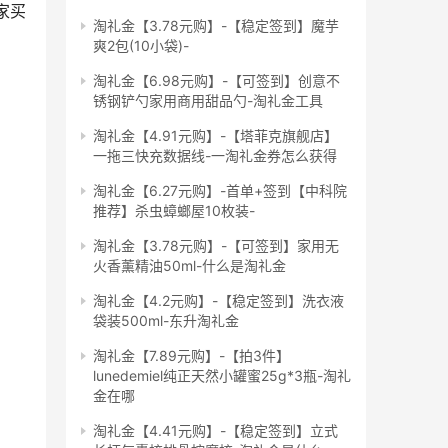
家买
淘礼金【3.78元购】-【稳定签到】魔芋
爽2包(10小袋)-
淘礼金【6.98元购】-【可签到】创意不
锈钢铲勺家用商用甜品勺-淘礼金工具
淘礼金【4.91元购】-【塔菲克旗舰店】
一拖三快充数据线-一淘礼金券怎么获得
淘礼金【6.27元购】-首单+签到【中科院
推荐】杀虫蟑螂屋10枚装-
淘礼金【3.78元购】-【可签到】家用无
火香薰精油50ml-什么是淘礼金
淘礼金【4.2元购】-【稳定签到】洗衣液
袋装500ml-东升淘礼金
淘礼金【7.89元购】-【拍3件】
lunedemiel纯正天然小罐蜜25g*3瓶-淘礼
金在哪
淘礼金【4.41元购】-【稳定签到】立式