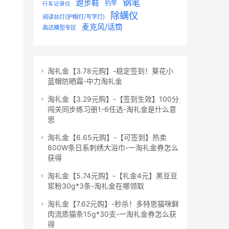
钢笔
跑步鞋
钓竿
行车记录仪
除螨仪
阅读台灯(护眼灯/写字灯)
麦克风/话筒
高达模型专区
淘礼金【3.78元购】-稳定签到！葵花小
蓝帽防晒霜-中力淘礼金
淘礼金【3.29元购】-【签到生效】100分
闯关同步练习册1-6任选-淘礼金是什么意
思
淘礼金【6.65元购】-【可签到】热卖
800W条日系刺绣大浴巾-一淘礼金券怎么
获得
淘礼金【5.74元购】-【礼金4元】黑豆豆
浆粉30g*3条-淘礼金在哪领取
淘礼金【7.62元购】-秒杀！多特思猫咪鲜
肉流质猫条15g*30支-一淘礼金券怎么获
得