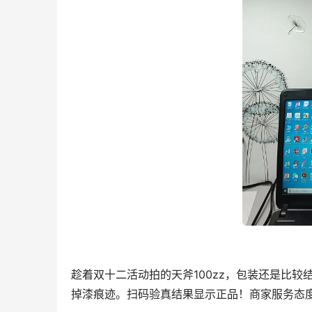
趁着双十二活动拍的天斧100zz，包装还是比
掉漆痕迹。扫码验真结果显示正品！商家服务态