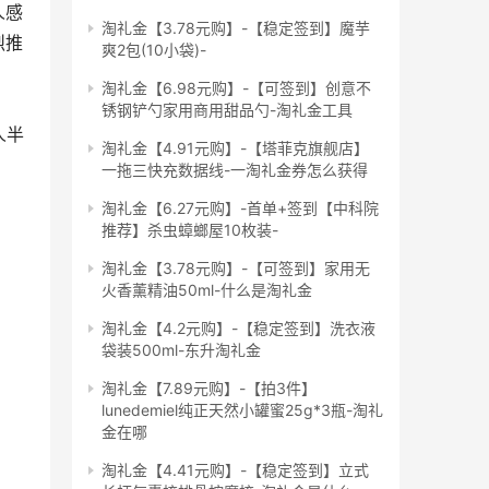
人感
淘礼金【3.78元购】-【稳定签到】魔芋
烈推
爽2包(10小袋)-
淘礼金【6.98元购】-【可签到】创意不
锈钢铲勺家用商用甜品勺-淘礼金工具
人半
淘礼金【4.91元购】-【塔菲克旗舰店】
一拖三快充数据线-一淘礼金券怎么获得
淘礼金【6.27元购】-首单+签到【中科院
推荐】杀虫蟑螂屋10枚装-
淘礼金【3.78元购】-【可签到】家用无
火香薰精油50ml-什么是淘礼金
淘礼金【4.2元购】-【稳定签到】洗衣液
袋装500ml-东升淘礼金
淘礼金【7.89元购】-【拍3件】
lunedemiel纯正天然小罐蜜25g*3瓶-淘礼
金在哪
淘礼金【4.41元购】-【稳定签到】立式