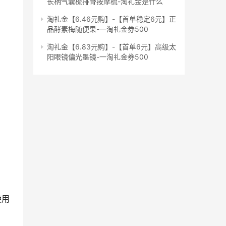
长柄气囊梳排骨按摩梳-淘礼金是什么
淘礼金【6.46元购】-【首单稳定6元】正
品酵素梅随便果-一淘礼金券500
淘礼金【6.83元购】-【首单6元】高级太
阳眼镜偏光墨镜-一淘礼金券500
使用