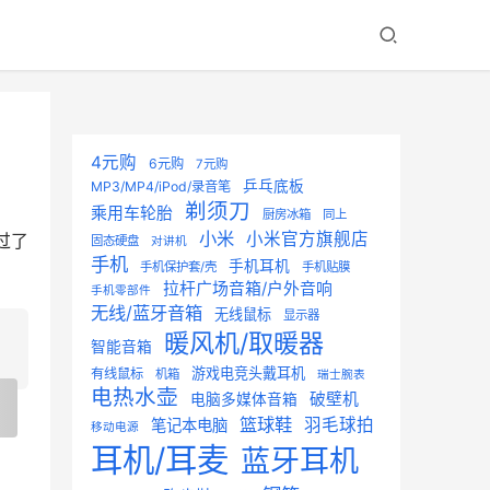
4元购
6元购
7元购
乒乓底板
MP3/MP4/iPod/录音笔
剃须刀
乘用车轮胎
厨房冰箱
同上
小米
小米官方旗舰店
过了
固态硬盘
对讲机
手机
手机耳机
手机保护套/壳
手机贴膜
拉杆广场音箱/户外音响
手机零部件
无线/蓝牙音箱
无线鼠标
显示器
暖风机/取暖器
智能音箱
游戏电竞头戴耳机
有线鼠标
机箱
瑞士腕表
电热水壶
破壁机
电脑多媒体音箱
篮球鞋
羽毛球拍
笔记本电脑
移动电源
耳机/耳麦
蓝牙耳机