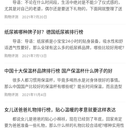
导语：不论在什么时间段，生活中绝对是不能少了仪式感的，
尤其是对自己的老婆，偶尔还是要送下礼物的，下面网就整理了送
老婆30岁礼物排行榜，一起来看看吧! 一、高端护肤品 在送老
购物评测
2021年7月20日
婆30岁礼物排行榜中护肤品是每位女性必备的，随着年龄的增长肌
肤问题会越来越多，这时其实就应该购入些比较高端护肤品了，所
纸尿裤哪种牌子好？德国纸尿裤排行榜
以很建议送护肤品给自己的老婆。 二、丝巾 丝巾在如今更多
的…
导语：导语：纸尿裤是小宝宝24小时的贴身装备，吸水性和舒
适透气性要好，那么全球有这么多的纸尿裤品牌，哪些比较好用呢?
今天网为大家盘点了德国纸尿裤排行榜，这些纸尿裤的口碑还不
购物评测
2021年7月13日
错，大家可以参考一下。 德国纸尿裤排行榜 1.伊瑞丝德国
原装进口婴儿纸尿裤 2.德国BABY DREAM游泳防水纸尿裤
​中国十大保温杯品牌排行榜 国产保温杯什么牌子的好
3.德国贝笙超薄婴儿纸尿裤 4.海伦哈伯干爽…
很多人都习惯用保温杯，毕竟多喝热水是对身体很好的事情。
那么中国国产比较好的保温杯有哪些呢？能长时间保温，而且造型
不错性价比高的保温杯品牌有哪些呢？下面就为你推荐中国十大保
购物评测
2021年11月4日
温杯品牌，看看国产最好的保温杯品牌有哪些。 中国保温杯品
牌排行榜：南极人(Nanjiren)保温杯、karphome保温杯、私家良
女儿送爸爸礼物排行榜，贴心温暖的孝意就要这样表达
品、施密特(simita)保温杯、NONOO 水果杯…
都说女儿是爸爸的贴心小棉袄，现在已经到了年底，回家肯定
要为爸爸准备一些礼物，那么什么样的礼物比较合适呢?哪种实用性