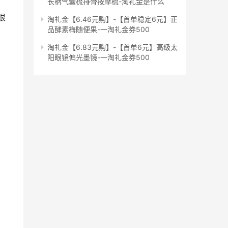
长柄气囊梳排骨按摩梳-淘礼金是什么
很
淘礼金【6.46元购】-【首单稳定6元】正
品酵素梅随便果-一淘礼金券500
淘礼金【6.83元购】-【首单6元】高级太
阳眼镜偏光墨镜-一淘礼金券500