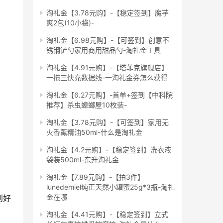
淘礼金【3.78元购】-【稳定签到】魔芋
爽2包(10小袋)-
淘礼金【6.98元购】-【可签到】创意不
锈钢铲勺家用商用甜品勺-淘礼金工具
淘礼金【4.91元购】-【塔菲克旗舰店】
一拖三快充数据线-一淘礼金券怎么获得
淘礼金【6.27元购】-首单+签到【中科院
推荐】杀虫蟑螂屋10枚装-
淘礼金【3.78元购】-【可签到】家用无
火香薰精油50ml-什么是淘礼金
淘礼金【4.2元购】-【稳定签到】洗衣液
袋装500ml-东升淘礼金
淘礼金【7.89元购】-【拍3件】
lunedemiel纯正天然小罐蜜25g*3瓶-淘礼
金在哪
到好
淘礼金【4.41元购】-【稳定签到】立式