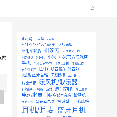
4元购
6元购
7元购
乒乓底板
MP3/MP4/iPod/录音笔
剃须刀
乘用车轮胎
厨房冰箱
同上
小米
小米官方旗舰店
只做
固态硬盘
对讲机
手机
手机耳机
手机保护套/壳
手机贴膜
拉杆广场音箱/户外音响
手机零部件
无线/蓝牙音箱
无线鼠标
显示器
暖风机/取暖器
智能音箱
游戏电竞头戴耳机
有线鼠标
机箱
瑞士腕表
电热水壶
破壁机
电脑多媒体音箱
篮球鞋
羽毛球拍
笔记本电脑
移动电源
耳机/耳麦
蓝牙耳机