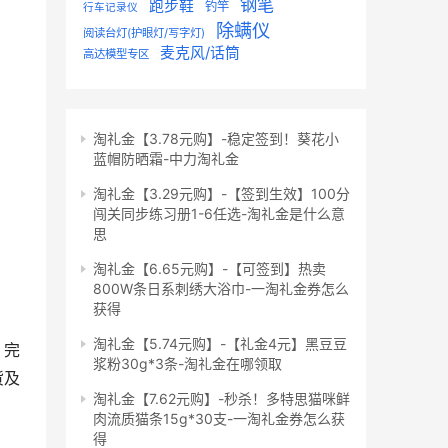
钢笔
跑步鞋
钓竿
行车记录仪
除螨仪
阅读台灯(护眼灯/写字灯)
麦克风/话筒
高达模型专区
淘礼金【3.78元购】-稳定签到！葵花小
蓝帽防晒霜-中力淘礼金
淘礼金【3.29元购】-【签到生效】100分
闯关同步练习册1-6任选-淘礼金是什么意
思
淘礼金【6.65元购】-【可签到】热卖
800W条日系刺绣大浴巾-一淘礼金券怎么
获得
淘礼金【5.74元购】-【礼金4元】黑豆豆
 完
浆粉30g*3条-淘礼金在哪领取
货及
淘礼金【7.62元购】-秒杀！多特思猫咪鲜
肉流质猫条15g*30支-一淘礼金券怎么获
得