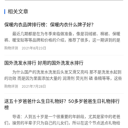
相关文章
保暖内衣品牌排行榜：保暖内衣什么牌子好？
最近几期都是在为冬季来临做准备，像是羽绒被、棉被、保暖
裤、暖宝贴等等品牌和价格的介绍，推荐了很多，这一期讲到的是
保暖内衣前十品牌介绍。 保暖内衣品牌排行榜 1.七匹狼 价格：
购物评测
2021年8月23日
￥99 品牌介绍：福建七匹狼实业股份有限公司，知名男装品
牌，创于1990年，福建省著名商标，休闲男装行业知名品牌，高新
国外洗发水排行 好用的国外洗发水排行
技术企业，上市公司，素有“茄克专家&rdqu…
为什么国产的洗发水洗发后头发又滑又亮吗 那不是洗发水起到
的功效 而是因为里面添加大量的 润滑剂 荧光剂 磷 香精等等，这些
东西会让你洗发后头发变得无比的顺滑 黑亮 有的洗发水洗完后就像
购物评测
2021年7月28日
没有冲干净哪样 这些常去用会伤害你的毛发，所以在经历了国产洗
发水的摧残之后，有很多朋友都把眼光投向了国外的洗发水，那么
送五十岁爸爸什么生日礼物好？50多岁爸爸生日礼物排行
有哪些好用的国外洗发水呢?下面网小编就来为你分享好用的…
榜
导语：人到五十岁是一个很重要的年龄段，尤其是家中的老爸
们，操劳的半辈子只为自己的儿女们，所以在这个节点送点礼物给