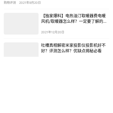
老爸是很有必要的，下面网就整理了50多岁爸爸生日礼物排行榜，
购物评测
2021年9月20日
一起来看看吧! 一、剃须刀 在50多岁爸爸生日礼物排行榜中剃
须刀对于每一位男士来说都是必须的，不过有些老爸可能为了节
【独家爆料】电热油汀取暖器费电暖
约，一把剃须刀会用好久，所以在这时送剃须刀是在合适不过了。
风机/取暖器怎么样？一定要了解的评
二、…
测情况
2021年12月20日
吐槽真相解密米家投影仪投影机好不
好？评测怎么样？优缺点揭秘必看
2021年12月13日
男生18送什么礼物合适，最好的青春纪念品
十八岁代表着成年，是人生中非常重要的一个阶段，预示着从
男孩成为了男人，是非常值得纪念的，所以生日礼物也是很值得去
思考一下该怎么送的。今天就由小编来告诉您男生18送什么礼物合
购物评测
2021年9月30日
适，给大家做个参考。 男生18生日礼物排行榜： 1、衬衫
2、英伦男士领结 3、钢笔礼盒 4、男士钱包 5、范思
哲男士香水 6、电动剃须刀 7、Bergma…